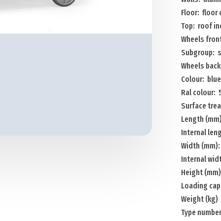
surface
Floor: floor
Menge
Top: roof i
Wheels fron
Subgroup: s
Wheels back:
Colour: blue
Ral colour:
Surface tre
Length (mm)
Internal len
Width (mm):
Internal wi
Height (mm)
Loading cap
Weight (kg)
Type numbe