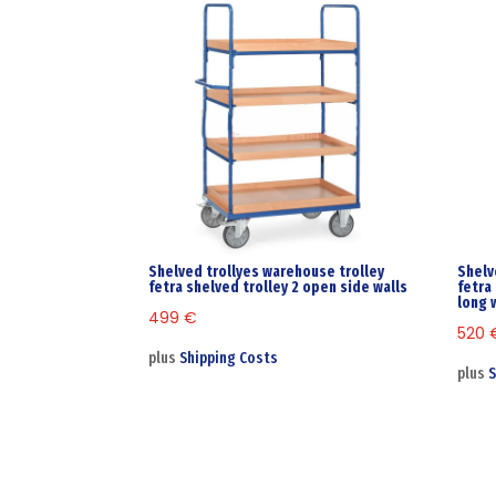
Shelved trollyes warehouse trolley
Shelv
fetra shelved trolley 2 open side walls
fetra
long 
499
€
520
plus
Shipping Costs
plus
S