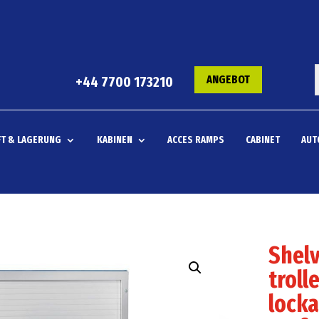
ANGEBOT
+44 7700 173210
T & LAGERUNG
KABINEN
ACCES RAMPS
CABINET
AUT
Shelv
troll
locka