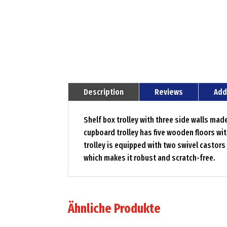
Description
Reviews
Add
Shelf box trolley with three side walls ma
cupboard trolley has five wooden floors with
trolley is equipped with two swivel castor
which makes it robust and scratch-free.
Ähnliche Produkte