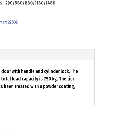
ts: 290/580/880/1180/1480
mer:
22832
door with handle and cylinder lock. The
total load capacity is 750 kg. The tier
has been treated with a powder coating,