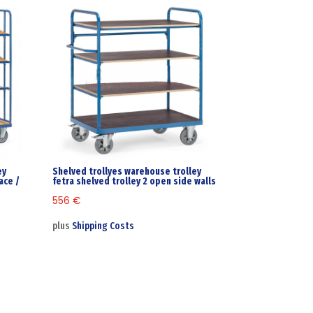
ey
Shelved trollyes warehouse trolley
ace /
fetra shelved trolley 2 open side walls
556
€
plus
Shipping Costs