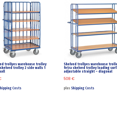
ed trollyes warehouse trolley
Shelved trollyes warehouse troll
 shelved trolley 2 side walls 1
fetra shelved trolley loading surf
wall
adjustable straight – diagonal
€
508
€
hipping Costs
plus
Shipping Costs