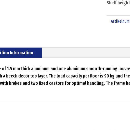
Shelf heigh
Artikelnum
ition Information
de of 1.5 mm thick aluminum and one aluminum smooth-running louvre 
 a beech decor top layer. The load capacity per floor is 90 kg and the 
s with brakes and two fixed castors for optimal handling. The frame 