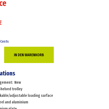
ce
€
 Costs
IN DEN WARENKORB
e
cations
angement: New
shelved trolley
ckable/adjustable loading surface
adjustable
teel and aluminium
inium plate