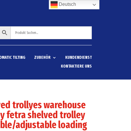
Deutsch
OMATIC TILTING
ZUBEHÖR
KUNDENDIENST
KONTAKTIERE UNS
ed trollyes warehouse
ey fetra shelved trolley
ble/adjustable loading