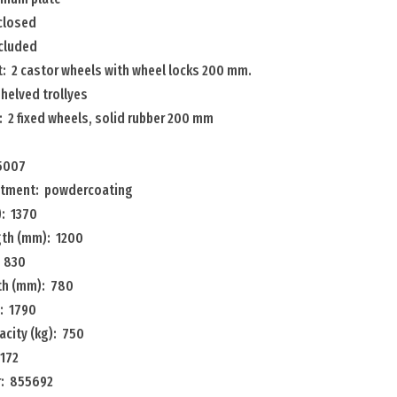
 closed
ncluded
t: 2 castor wheels with wheel locks 200 mm.
helved trollyes
 2 fixed wheels, solid rubber 200 mm
 5007
atment: powdercoating
: 1370
gth (mm): 1200
 830
dth (mm): 780
: 1790
acity (kg): 750
 172
r: 855692