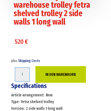
warehouse trolley fetra
shelved trolley 2 side
walls 1 long wall
520
€
plus
Shipping Costs
Shelved
IN DEN WARENKORB
trollyes
warehouse
Specifications
trolley
Article arrangement: New
fetra
Type: Fetra shelved trolley
shelved
Version: 2 side walls 1 long wall
trolley