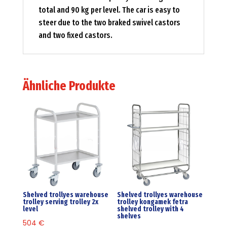
total and 90 kg per level. The car is easy to
steer due to the two braked swivel castors
and two fixed castors.
Ähnliche Produkte
Shelved trollyes warehouse
Shelved trollyes warehouse
trolley serving trolley 2x
trolley kongamek fetra
level
shelved trolley with 4
shelves
504
€