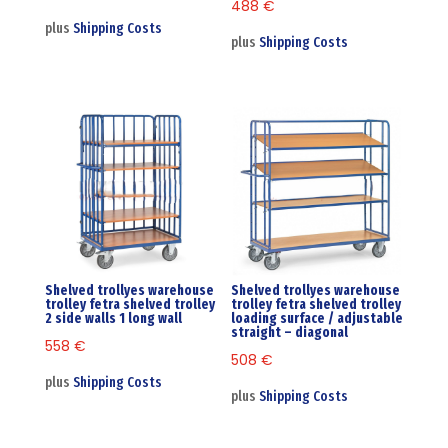
488
€
plus
Shipping Costs
plus
Shipping Costs
Shelved trollyes warehouse
Shelved trollyes warehouse
trolley fetra shelved trolley
trolley fetra shelved trolley
2 side walls 1 long wall
loading surface / adjustable
straight – diagonal
558
€
508
€
plus
Shipping Costs
plus
Shipping Costs