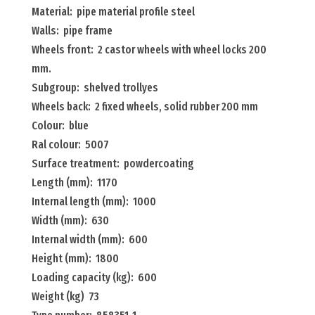
Material: pipe material profile steel
2
Walls: pipe frame
side
Wheels front: 2 castor wheels with wheel locks 200
walls
mm.
1
Subgroup: shelved trollyes
long
Wheels back: 2 fixed wheels, solid rubber 200 mm
wall
Colour: blue
Menge
Ral colour: 5007
Surface treatment: powdercoating
Length (mm): 1170
Internal length (mm): 1000
Width (mm): 630
Internal width (mm): 600
Height (mm): 1800
Loading capacity (kg): 600
Weight (kg) 73