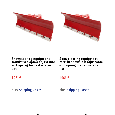
Snow clearing equipment
Snow clearing equipment
forklift snowplow adjustable
forklift snowplow adjustable
with spring loaded scrape
with spring loaded scrape
list
list
1.971
€
1.066
€
plus
Shipping Costs
plus
Shipping Costs