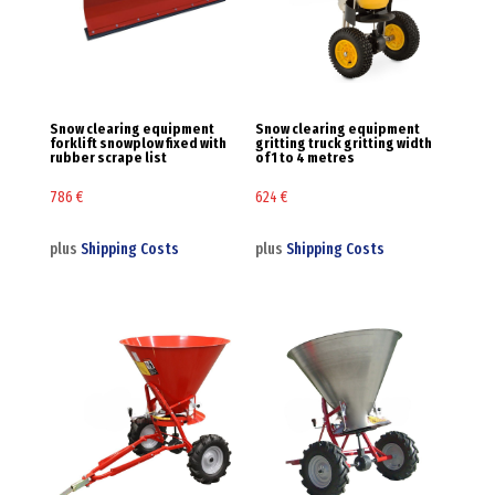
Snow clearing equipment
Snow clearing equipment
forklift snowplow fixed with
gritting truck gritting width
rubber scrape list
of 1 to 4 metres
786
€
624
€
plus
Shipping Costs
plus
Shipping Costs