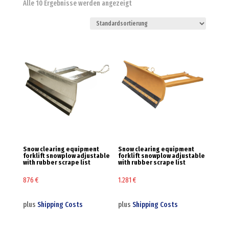
Alle 10 Ergebnisse werden angezeigt
Snow clearing equipment
Snow clearing equipment
forklift snowplow adjustable
forklift snowplow adjustable
with rubber scrape list
with rubber scrape list
876
€
1.281
€
plus
Shipping Costs
plus
Shipping Costs