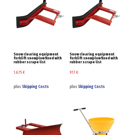
Snow clearing equipment
Snow clearing equipment
forklift snowplow fixed with
forklift snowplow fixed with
rubber scrape list
rubber scrape list
1.675
€
917
€
plus
Shipping Costs
plus
Shipping Costs