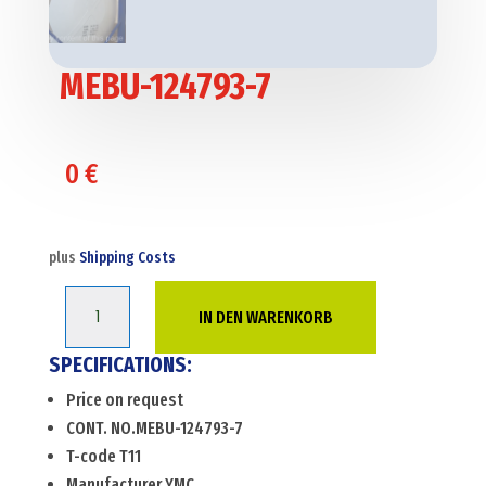
MEBU-124793-7
0
€
plus
Shipping Costs
MEBU-
IN DEN WARENKORB
124793-
7
SPECIFICATIONS:
Menge
Price on request
CONT. NO.MEBU-124793-7
T-code T11
Manufacturer YMC