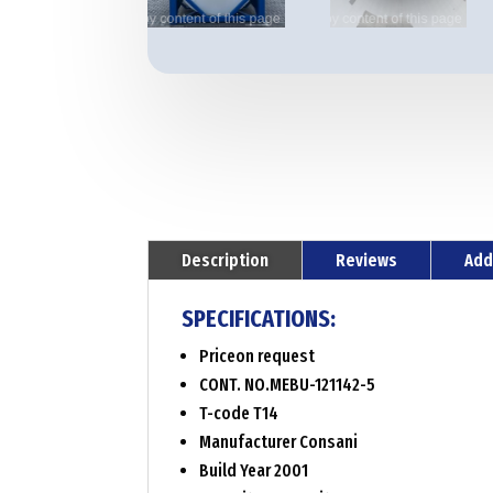
Description
Reviews
Add
SPECIFICATIONS:
Priceon request
CONT. NO.MEBU-121142-5
T-code T14
Manufacturer Consani
Build Year 2001