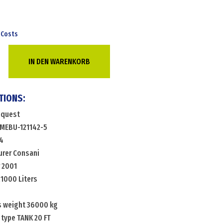
 Costs
IN DEN WARENKORB
TIONS:
equest
.MEBU-121142-5
4
rer Consani
r 2001
21000 Liters
s weight 36000 kg
 type TANK 20 FT