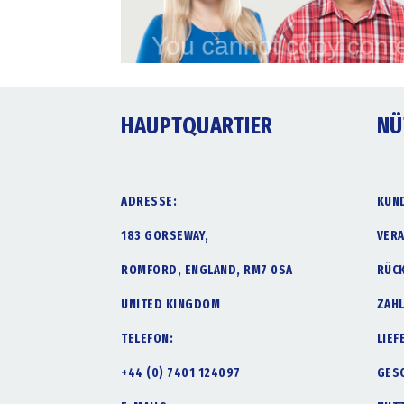
HAUPTQUARTIER
NÜ
ADRESSE:
KUN
183 GORSEWAY,
VER
ROMFORD, ENGLAND, RM7 0SA
RÜC
UNITED KINGDOM
ZAH
TELEFON:
LIE
+44 (0) 7401 124097
GES