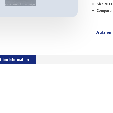
Size 20 FT
Compartm
Artikelnum
ition Information