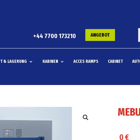
ANGEBOT
+44 7700 173210
T & LAGERUNG
KABINEN
ACCES RAMPS
CABINET
AUT
MEBU
0
€