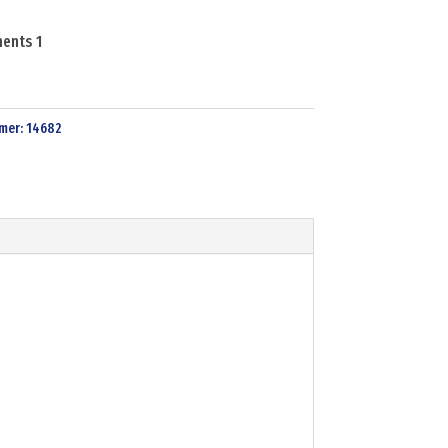
ents 1
mer:
14682