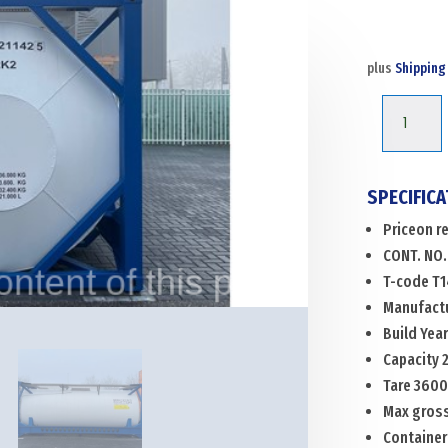
plus
Shipping
MEBU-
121142-
5
Menge
SPECIFICA
Priceon r
CONT. NO
T-code T1
Manufactu
Build Yea
Capacity 
Tare 3600
Max gros
Container