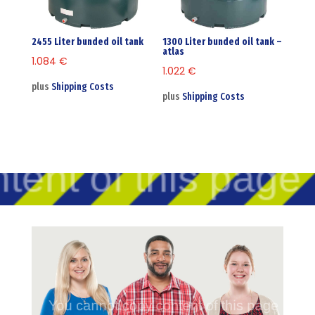
2455 Liter bunded oil tank
1300 Liter bunded oil tank –
atlas
1.084
€
1.022
€
plus
Shipping Costs
plus
Shipping Costs