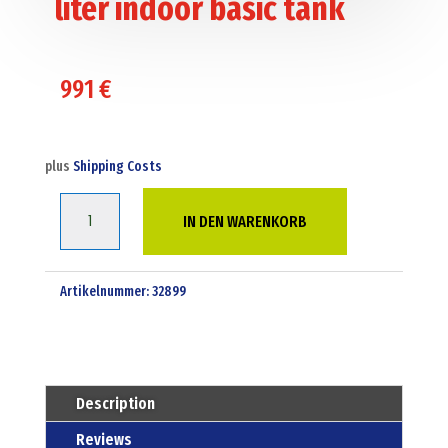
liter indoor basic tank
991
€
plus
Shipping Costs
Cemo
IN DEN WARENKORB
cube
mobile
980
Artikelnummer:
32899
liter
indoor
basic
tank
Description
Menge
Reviews