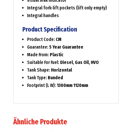
Visual leak indicator
Integral fork-lift pockets (lift only empty)
Integral handles
Product Specification
Product Code:
CM
Guarantee:
5 Year Guarantee
Made From:
Plastic
Suitable For Fuel:
Diesel, Gas Oil, HVO
Tank Shape:
Horizontal
Tank Type:
Bunded
Footprint (L W):
1300mm 1120mm
Ähnliche Produkte