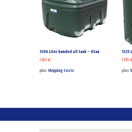
1200 Liter bunded oil tank – titan
1225 
1.161
€
1.119
plus
Shipping Costs
plus
S