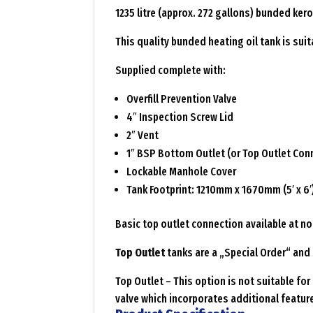
1235 litre (approx. 272 gallons) bunded ker
This quality bunded heating oil tank is sui
Supplied complete with:
Overfill Prevention Valve
4″ Inspection Screw Lid
2″ Vent
1″ BSP Bottom Outlet (or Top Outlet Con
Lockable Manhole Cover
Tank Footprint: 1210mm x 1670mm (5′ x 6′
Basic top outlet connection available at no
Top Outlet
tanks are a „Special Order“ and 
Top Outlet – This option is not suitable fo
valve which incorporates additional feature