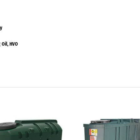
ly
 Oil, HVO