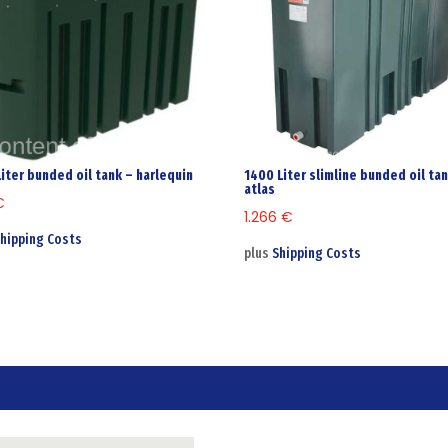
Liter bunded oil tank – harlequin
1400 Liter slimline bunded oil ta
atlas
€
1.266
€
hipping Costs
plus
Shipping Costs