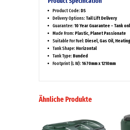
Product Specification
Product Code:
DS
Delivery Options:
Tail Lift Delivery
Guarantee:
10 Year Guarantee – Tank on
Made From:
Plastic, Planet Passionate
Suitable For Fuel:
Diesel, Gas Oil, Heating
Tank Shape:
Horizontal
Tank Type:
Bunded
Footprint (L W):
1670mm x 1210mm
Ähnliche Produkte