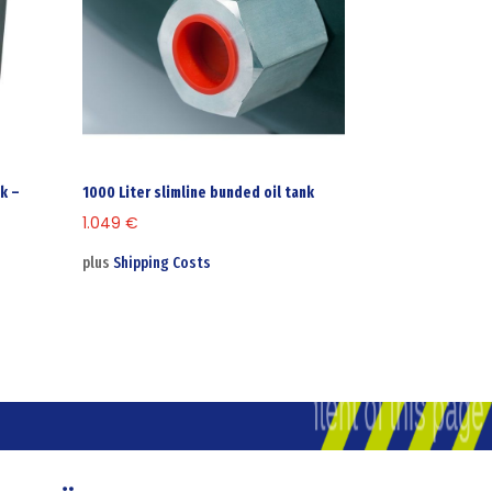
nk –
1000 Liter slimline bunded oil tank
1.049
€
plus
Shipping Costs