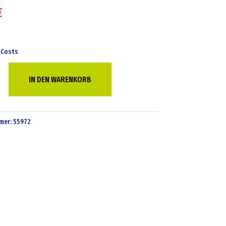
€
 Costs
IN DEN WARENKORB
mer:
55972