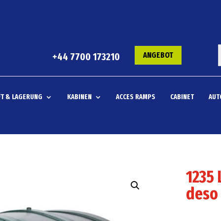
ANGEBOT
+44 7700 173210
T & LAGERUNG
KABINEN
ACCES RAMPS
CABINET
AUT
1235 
deso