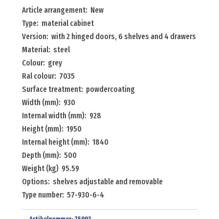
with
Article arrangement: New
2
Type: material cabinet
hinged
Version: with 2 hinged doors, 6 shelves and 4 drawers
doors,
Material: steel
6
Colour: grey
shelves
Ral colour: 7035
and
Surface treatment: powdercoating
4
Width (mm): 930
drawers
Internal width (mm): 928
Menge
Height (mm): 1950
Internal height (mm): 1840
Depth (mm): 500
Weight (kg) 95.59
Options: shelves adjustable and removable
Type number: 57-930-6-4