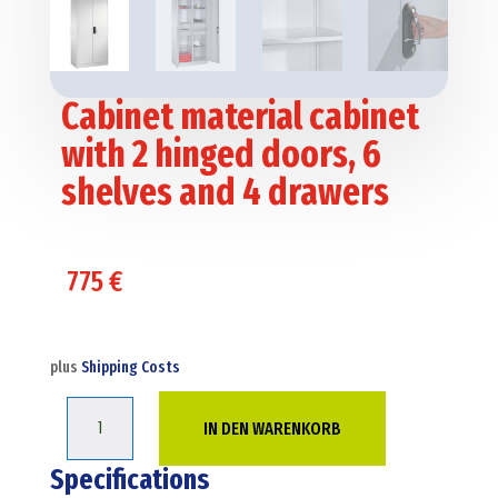
Cabinet material cabinet
with 2 hinged doors, 6
shelves and 4 drawers
775
€
plus
Shipping Costs
Cabinet
IN DEN WARENKORB
material
cabinet
Specifications