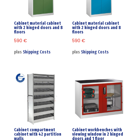
Cabinet material cabinet
Cabinet material cabinet
with 2 hinged doors and 8
with 2 hinged doors and 8
floors
floors
590
€
590
€
plus
Shipping Costs
plus
Shipping Costs
Cabinet compartment
Cabinet workbenches with
cabinet with 42 partition
viewing window in 2 hinged
walls
doors and 1 floor