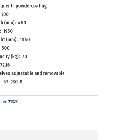
atment: powdercoating
 930
dth (mm): 460
: 1950
ight (mm): 1840
: 500
city (kg): 70
72.16
elves adjustable and removable
: 57-930-8
mer:
21323