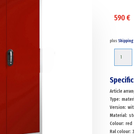
590
€
plus
Shipping
Cabinet
material
cabinet
with
Specifi
2
Article arr
hinged
Type: materi
doors
Version: wit
and
Material: st
8
Colour: red
floors
Ral colour: 
Menge