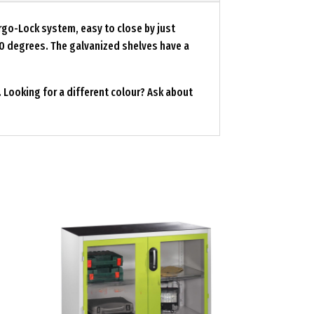
rgo-Lock system, easy to close by just
10 degrees. The galvanized shelves have a
. Looking for a different colour? Ask about