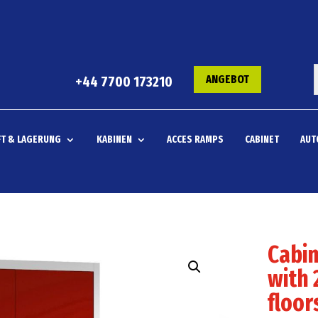
ANGEBOT
+44 7700 173210
T & LAGERUNG
KABINEN
ACCES RAMPS
CABINET
AUT
Cabin
with 
floor