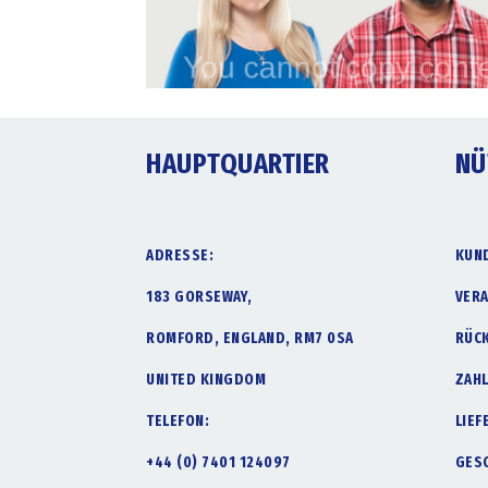
HAUPTQUARTIER
NÜ
ADRESSE:
KUN
183 GORSEWAY,
VER
ROMFORD, ENGLAND, RM7 0SA
RÜC
UNITED KINGDOM
ZAH
TELEFON:
LIE
+44 (0) 7401 124097
GES