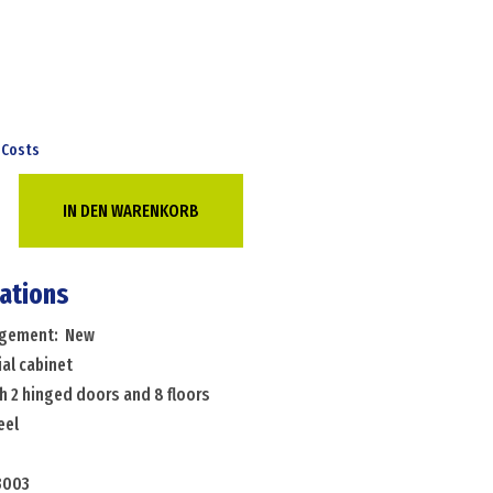
 Costs
IN DEN WARENKORB
cations
angement: New
al cabinet
h 2 hinged doors and 8 floors
eel
3003