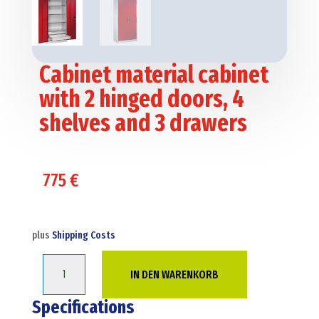
Cabinet material cabinet
with 2 hinged doors, 4
shelves and 3 drawers
775
€
plus
Shipping Costs
Cabinet
IN DEN WARENKORB
material
cabinet
Specifications