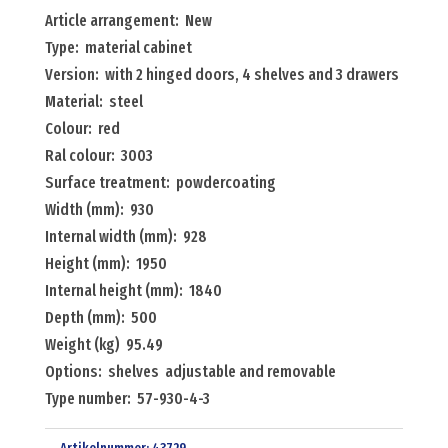
with
Article arrangement: New
2
Type: material cabinet
hinged
Version: with 2 hinged doors, 4 shelves and 3 drawers
doors,
Material: steel
4
Colour: red
shelves
Ral colour: 3003
and
Surface treatment: powdercoating
3
Width (mm): 930
drawers
Internal width (mm): 928
Menge
Height (mm): 1950
Internal height (mm): 1840
Depth (mm): 500
Weight (kg) 95.49
Options: shelves adjustable and removable
Type number: 57-930-4-3