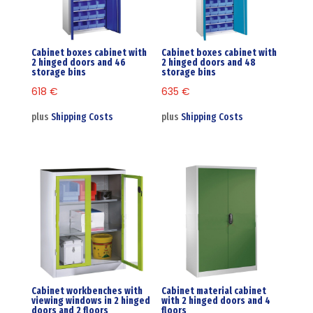
Cabinet boxes cabinet with
Cabinet boxes cabinet with
2 hinged doors and 46
2 hinged doors and 48
storage bins
storage bins
618
€
635
€
plus
Shipping Costs
plus
Shipping Costs
Cabinet workbenches with
Cabinet material cabinet
viewing windows in 2 hinged
with 2 hinged doors and 4
doors and 2 floors
floors