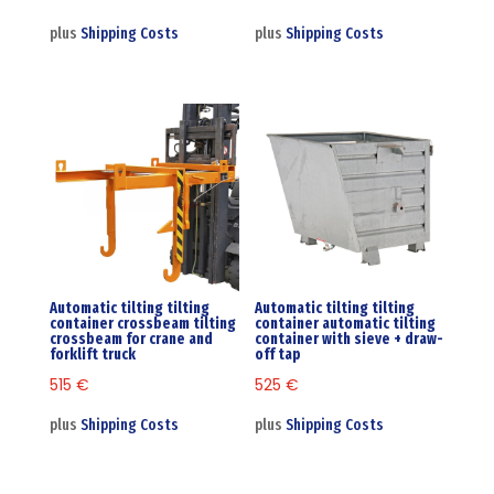
plus
Shipping Costs
plus
Shipping Costs
Automatic tilting tilting
Automatic tilting tilting
container crossbeam tilting
container automatic tilting
crossbeam for crane and
container with sieve + draw-
forklift truck
off tap
515
€
525
€
plus
Shipping Costs
plus
Shipping Costs