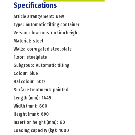
tilting
Specifications
container
Article arrangement: New
automatic
Type: automatic tilting container
tilting
Version: low construction height
container
Material: steel
low
Walls: corrugated steel plate
construction
Floor: steelplate
height
Subgroup: Automatic tilting
Menge
Colour: blue
Ral colour: 5012
Surface treatment: painted
Length (mm): 1445
Width (mm): 800
Height (mm): 890
Insertion height (mm): 60
Loading capacity (kg): 1000