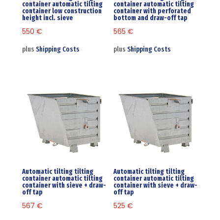
container automatic tilting
container automatic tilting
container low construction
container with perforated
height incl. sieve
bottom and draw-off tap
550
€
565
€
plus
Shipping Costs
plus
Shipping Costs
Automatic tilting tilting
Automatic tilting tilting
container automatic tilting
container automatic tilting
container with sieve + draw-
container with sieve + draw-
off tap
off tap
567
€
525
€