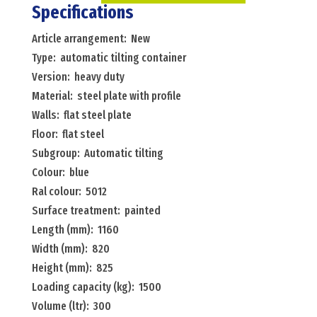
tilting
Specifications
container
Article arrangement: New
automatic
Type: automatic tilting container
tilting
Version: heavy duty
container
Material: steel plate with profile
heavy
Walls: flat steel plate
duty
Floor: flat steel
Menge
Subgroup: Automatic tilting
Colour: blue
Ral colour: 5012
Surface treatment: painted
Length (mm): 1160
Width (mm): 820
Height (mm): 825
Loading capacity (kg): 1500
Volume (ltr): 300