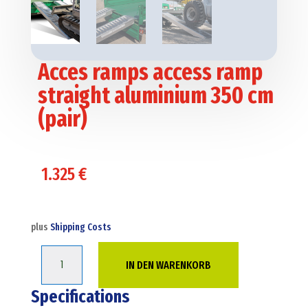
Acces ramps access ramp
straight aluminium 350 cm
(pair)
1.325
€
plus
Shipping Costs
Acces
IN DEN WARENKORB
ramps
access
Specifications