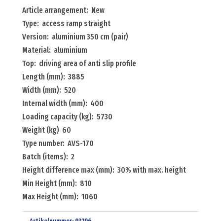
ramp
Article arrangement: New
straight
Type: access ramp straight
aluminium
Version: aluminium 350 cm (pair)
350
Material: aluminium
cm
Top: driving area of anti slip profile
(pair)
Length (mm): 3885
Menge
Width (mm): 520
Internal width (mm): 400
Loading capacity (kg): 5730
Weight (kg) 60
Type number: AVS-170
Batch (items): 2
Height difference max (mm): 30% with max. height
Min Height (mm): 810
Max Height (mm): 1060