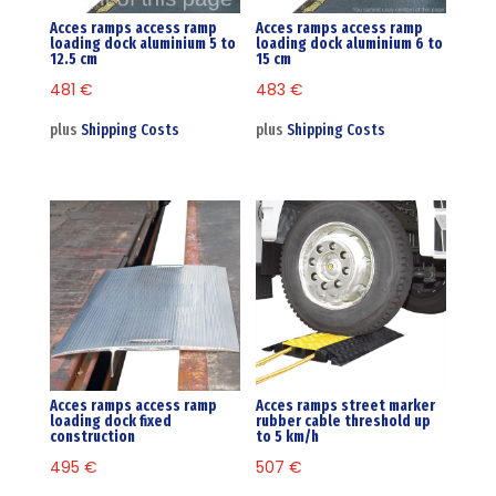
Acces ramps access ramp
Acces ramps access ramp
loading dock aluminium 5 to
loading dock aluminium 6 to
12.5 cm
15 cm
481
€
483
€
plus
Shipping Costs
plus
Shipping Costs
Acces ramps access ramp
Acces ramps street marker
loading dock fixed
rubber cable threshold up
construction
to 5 km/h
495
€
507
€