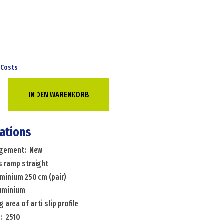
 Costs
IN DEN WARENKORB
cations
angement: New
s ramp straight
minium 250 cm (pair)
luminium
g area of anti slip profile
: 2510