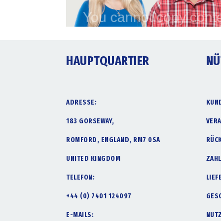
HAUPTQUARTIER
NÜ
ADRESSE:
KUN
183 GORSEWAY,
VER
ROMFORD, ENGLAND, RM7 0SA
RÜC
UNITED KINGDOM
ZAH
TELEFON:
LIE
+44 (0) 7401 124097
GES
E-MAILS:
NUT