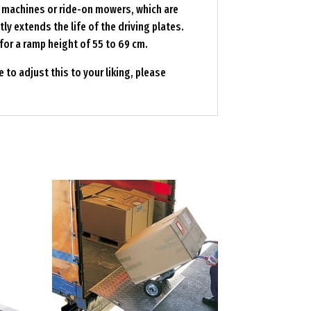
n machines or ride-on mowers, which are
ly extends the life of the driving plates.
 for a ramp height of 55 to 69 cm.
e to adjust this to your liking, please