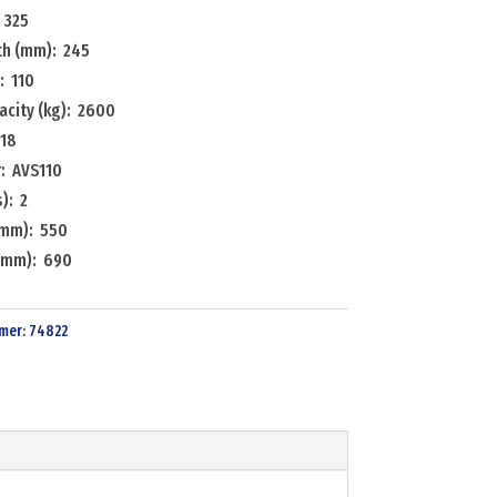
 325
th (mm): 245
: 110
acity (kg): 2600
 18
: AVS110
): 2
(mm): 550
(mm): 690
mer:
74822