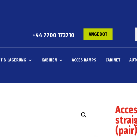
ANGEBOT
+44 7700 173210
T & LAGERUNG
KABINEN
ACCES RAMPS
CABINET
AUT
Acce
strai
(pair