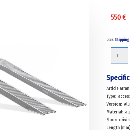
550
€
plus
Shipping
Acces
ramps
access
ramp
Specifi
straight
Article arr
aluminium
Type: acces
250
Version: alu
cm
Material: a
(pair)
Floor: drivin
Menge
Length (mm)