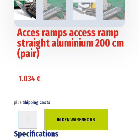
Acces ramps access ramp
straight aluminium 200 cm
(pair)
1.034
€
plus
Shipping Costs
Acces
IN DEN WARENKORB
ramps
access
Specifications