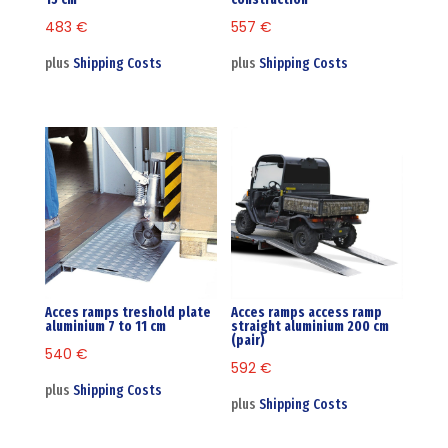
483
€
557
€
plus
Shipping Costs
plus
Shipping Costs
Acces ramps treshold plate
Acces ramps access ramp
aluminium 7 to 11 cm
straight aluminium 200 cm
(pair)
540
€
592
€
plus
Shipping Costs
plus
Shipping Costs