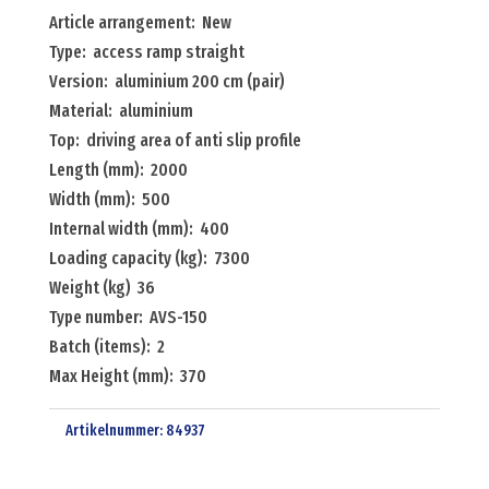
ramp
Article arrangement: New
straight
Type: access ramp straight
aluminium
Version: aluminium 200 cm (pair)
200
Material: aluminium
cm
Top: driving area of anti slip profile
(pair)
Length (mm): 2000
Menge
Width (mm): 500
Internal width (mm): 400
Loading capacity (kg): 7300
Weight (kg) 36
Type number: AVS-150
Batch (items): 2
Max Height (mm): 370
Artikelnummer:
84937