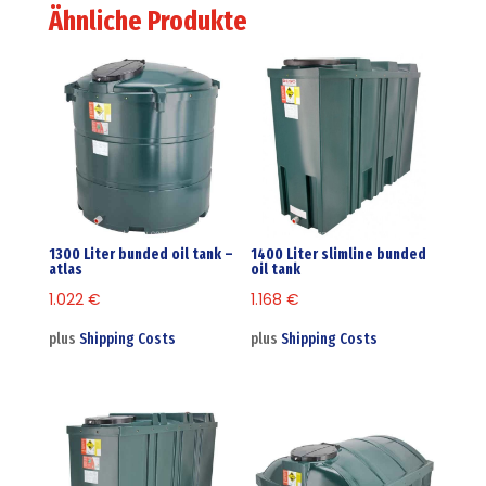
Ähnliche Produkte
1300 Liter bunded oil tank –
1400 Liter slimline bunded
atlas
oil tank
1.022
€
1.168
€
plus
Shipping Costs
plus
Shipping Costs