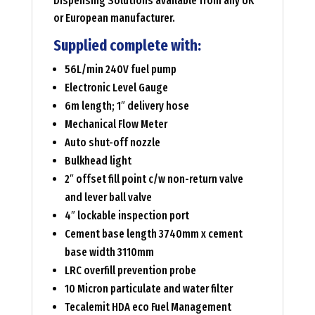
Dispensing Solutions available from any UK
or European manufacturer.
Supplied complete with:
56L/min 240V fuel pump
Electronic Level Gauge
6m length; 1″ delivery hose
Mechanical Flow Meter
Auto shut-off nozzle
Bulkhead light
2″ offset fill point c/w non-return valve
and lever ball valve
4″ lockable inspection port
Cement base length 3740mm x cement
base width 3110mm
LRC overfill prevention probe
10 Micron particulate and water filter
Tecalemit HDA eco Fuel Management