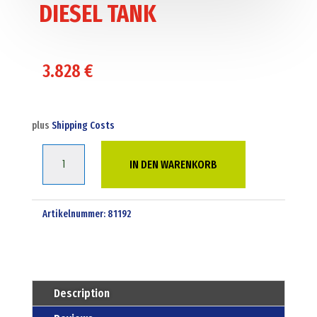
DIESEL TANK
3.828
€
plus
Shipping Costs
9250
IN DEN WARENKORB
LITRE
BUNDED
DIESEL
Artikelnummer:
81192
TANK
Menge
Description