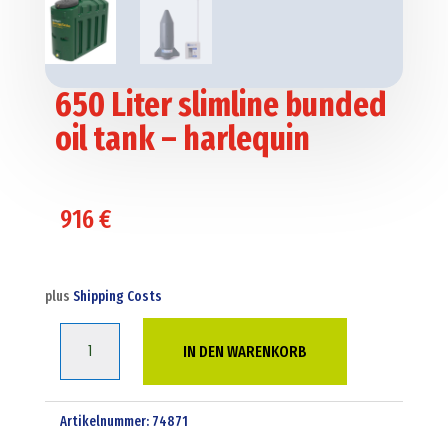
650 Liter slimline bunded
oil tank – harlequin
916
€
plus
Shipping Costs
650
IN DEN WARENKORB
Liter
slimline
bunded
Artikelnummer:
74871
oil