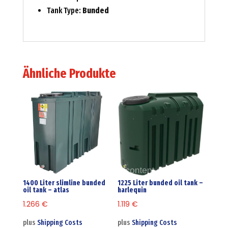
Tank Type:
Bunded
Ähnliche Produkte
1400 Liter slimline bunded
1225 Liter bunded oil tank –
oil tank – atlas
harlequin
1.266
€
1.119
€
plus
Shipping Costs
plus
Shipping Costs