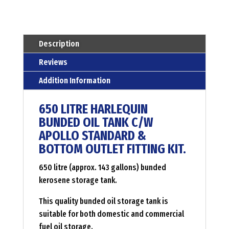
tank
-
harlequin
Description
Menge
Reviews
Addition Information
650 LITRE HARLEQUIN
BUNDED OIL TANK C/W
APOLLO STANDARD &
BOTTOM OUTLET FITTING KIT.
650 litre (approx. 143 gallons) bunded
kerosene storage tank.
This quality bunded oil storage tank is
suitable for both domestic and commercial
fuel oil storage.