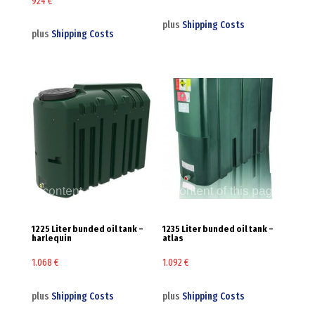
924
€
plus
Shipping Costs
plus
Shipping Costs
1225 Liter bunded oil tank –
1235 Liter bunded oil tank –
harlequin
atlas
1.068
€
1.092
€
plus
Shipping Costs
plus
Shipping Costs