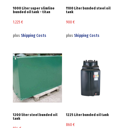
1000 Liter super slimline
1100 Liter bunded steel oil
bunded oil tank – titan
tank
1.225
€
900
€
plus
Shipping Costs
plus
Shipping Costs
1200 liter steel bunded oil
1225 Liter bunded oil tank
tank
860
€