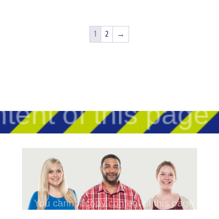
1
2
→