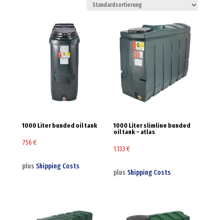
1000 Liter bunded oil tank
1000 Liter slimline bunded
oil tank – atlas
756
€
1.133
€
plus
Shipping Costs
plus
Shipping Costs