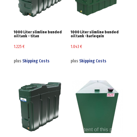
1000 Liter slimline bunded
1000 Liter slimline bunded
oil tank – titan
oil tank -harlequin
1.225
€
1.043
€
plus
Shipping Costs
plus
Shipping Costs