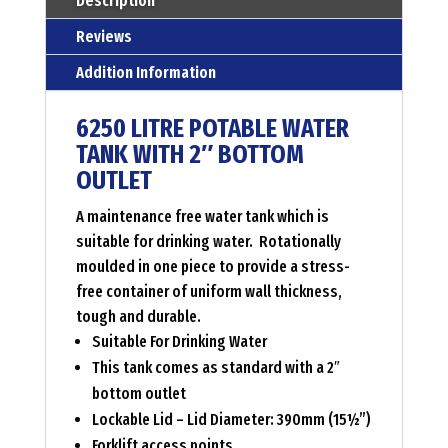
Description
outlet
Reviews
Menge
Addition Information
6250 LITRE POTABLE WATER
TANK WITH 2″ BOTTOM
OUTLET
A maintenance free water tank which is
suitable for drinking water. Rotationally
moulded in one piece to provide a stress-
free container of uniform wall thickness,
tough and durable.
Suitable For Drinking Water
This tank comes as standard with a 2″
bottom outlet
Lockable Lid –
Lid Diameter: 390mm (15½”)
Forklift access points.