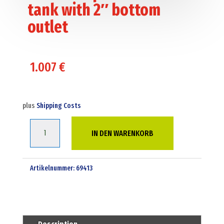
tank with 2″ bottom
outlet
1.007
€
plus
Shipping Costs
6250
IN DEN WARENKORB
liter
potable
water
Artikelnummer:
69413
tank
with
2"
bottom