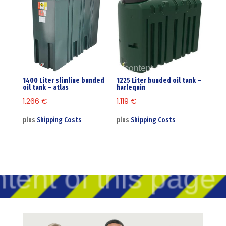
1400 Liter slimline bunded
1225 Liter bunded oil tank –
oil tank – atlas
harlequin
1.266
€
1.119
€
plus
Shipping Costs
plus
Shipping Costs