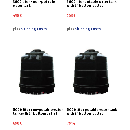
3600 liter – non-potable
3600 liter potable water tank
water tank
with 2″ bottom outlet
498
€
568
€
plus
Shipping Costs
plus
Shipping Costs
5000 liter non-potable water
5000 liter potable water tank
tank with 2″ bottom outlet
with 2″ bottom outlet
690
€
791
€