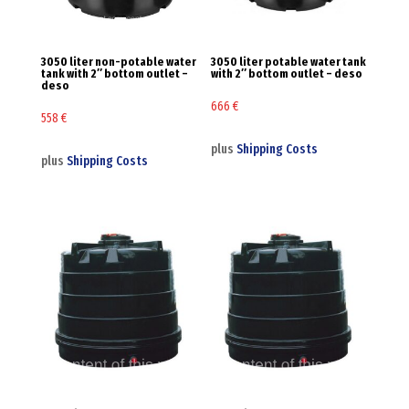
3050 liter non-potable water
3050 liter potable water tank
tank with 2″ bottom outlet –
with 2″ bottom outlet – deso
deso
666
€
558
€
plus
Shipping Costs
plus
Shipping Costs