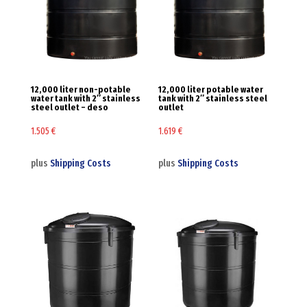
12,000 liter non-potable
12,000 liter potable water
water tank with 2″ stainless
tank with 2″ stainless steel
steel outlet – deso
outlet
1.505
€
1.619
€
plus
Shipping Costs
plus
Shipping Costs