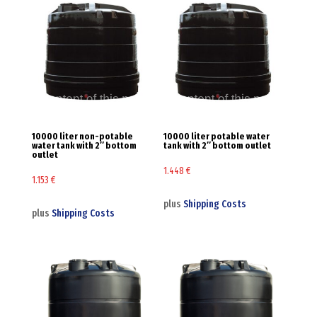
10000 liter non-potable
10000 liter potable water
water tank with 2″ bottom
tank with 2″ bottom outlet
outlet
1.448
€
1.153
€
plus
Shipping Costs
plus
Shipping Costs