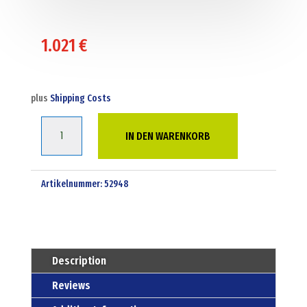
1.021
€
plus
Shipping Costs
2500
IN DEN WARENKORB
liter
waste
oil
Artikelnummer:
52948
tank
Menge
Description
Reviews