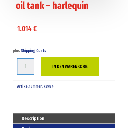
oil tank – harlequin
1.014
€
plus
Shipping Costs
1000
IN DEN WARENKORB
Liter
slimline
bunded
Artikelnummer:
73984
oil
tank
-
harlequin
Description
Menge