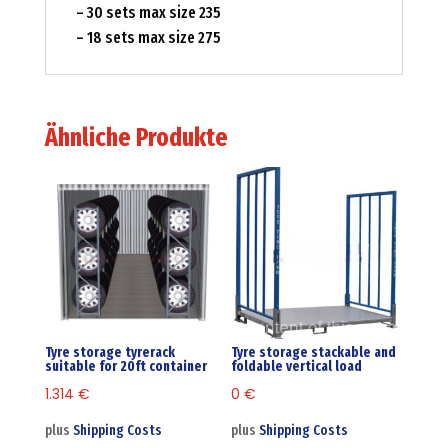
– 30 sets max size 235
– 18 sets max size 275
Ähnliche Produkte
Tyre storage tyrerack
Tyre storage stackable and
suitable for 20ft container
foldable vertical load
1.314
€
0
€
plus
Shipping Costs
plus
Shipping Costs