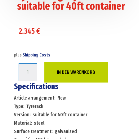
suitable for 40ft container
2.345
€
plus
Shipping Costs
Tyre
IN DEN WARENKORB
storage
tyrerack
Specifications
suitable
Article arrangement: New
for
Type: Tyrerack
40ft
Version: suitable for 40ft container
container
Material: steel
Menge
Surface treatment: galvanized