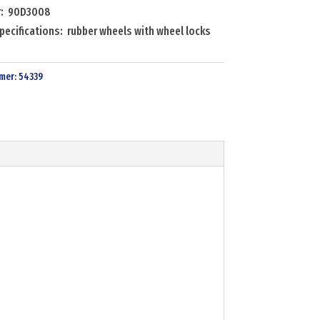
r: 90D3008
pecifications: rubber wheels with wheel locks
mer:
54339