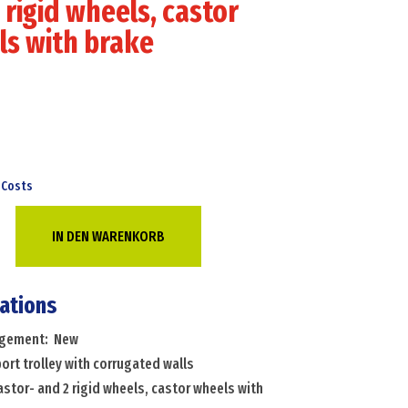
 rigid wheels, castor
s with brake
 Costs
IN DEN WARENKORB
cations
angement: New
ort trolley with corrugated walls
astor- and 2 rigid wheels, castor wheels with
ed