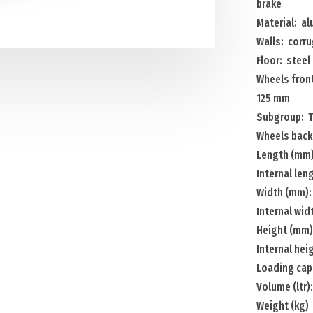
brake
walls
Material: a
2
Walls: corr
castor-
Floor: steel
and
Wheels front
2
125 mm
rigid
Subgroup: T
wheels,
Wheels back:
castor
Length (mm)
wheels
Internal len
with
Width (mm):
brake
Internal wi
Menge
Height (mm)
Internal he
Loading capa
Volume (ltr)
Weight (kg)