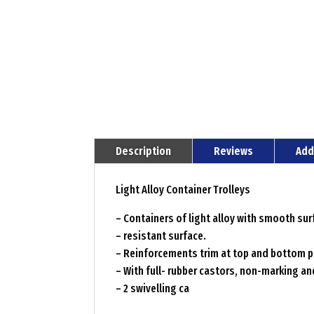
Description
Reviews
Add
Light Alloy Container Trolleys
– Containers of light alloy with smooth sur
– resistant surface.
– Reinforcements trim at top and bottom pr
– With full- rubber castors, non-marking a
– 2 swivelling ca