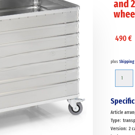
and 2
wheel
490
€
plus
Shipping
Transport
trolleys
aluminium
boxes
Specifi
transport
Article arr
trolley
Type: transp
with
Version: 2 c
corrugat