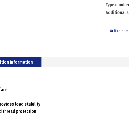
Type numbe
Additional s
Artikelnum
ition Information
face,
ovides load stability
nd thread protection