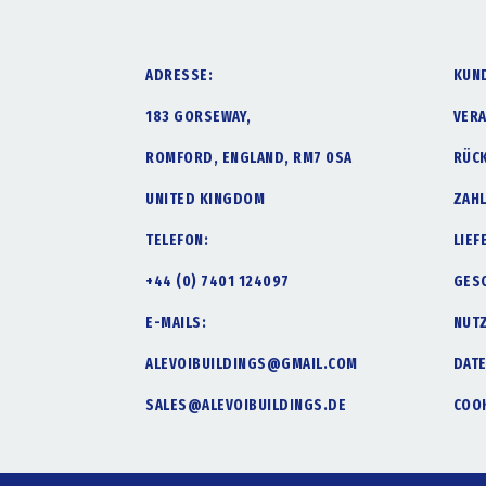
ADRESSE:
KUN
183 GORSEWAY,
VER
ROMFORD, ENGLAND, RM7 0SA
RÜC
UNITED KINGDOM
ZAH
TELEFON:
LIE
+44 (0) 7401 124097
GES
E-MAILS:
NUT
ALEVOIBUILDINGS@GMAIL.COM
DAT
SALES@ALEVOIBUILDINGS.DE
COOK