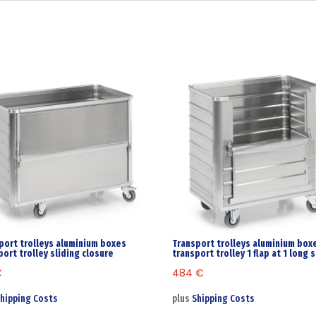
port trolleys aluminium boxes
Transport trolleys aluminium box
port trolley sliding closure
transport trolley 1 flap at 1 long 
€
484
€
hipping Costs
plus
Shipping Costs