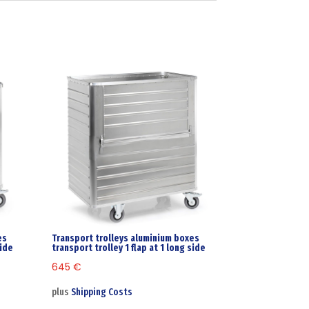
es
Transport trolleys aluminium boxes
side
transport trolley 1 flap at 1 long side
645
€
plus
Shipping Costs