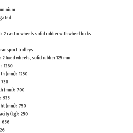
luminium
ugated
: 2 castor wheels solid rubber with wheel locks
ransport trolleys
 2 fixed wheels, solid rubber 125 mm
: 1280
gth (mm): 1250
 730
dth (mm): 700
: 935
ight (mm): 750
city (kg): 250
: 656
 26