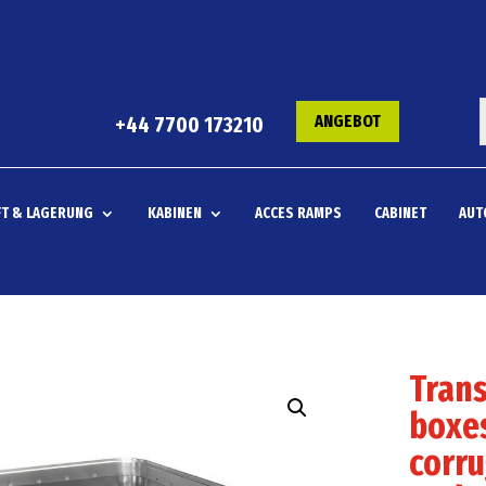
ANGEBOT
+44 7700 173210
T & LAGERUNG
KABINEN
ACCES RAMPS
CABINET
AUT
Trans
boxes
corru