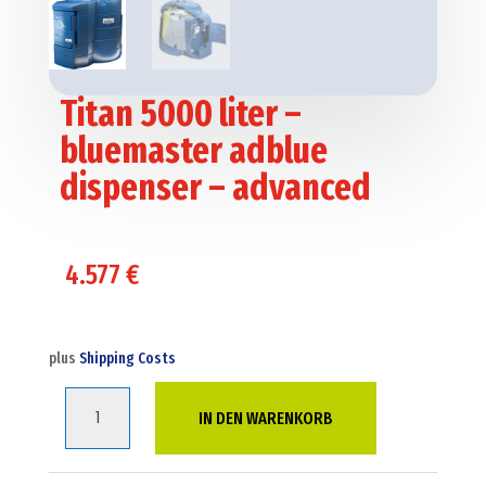
Titan 5000 liter –
bluemaster adblue
dispenser – advanced
4.577
€
plus
Shipping Costs
Titan
IN DEN WARENKORB
5000
liter