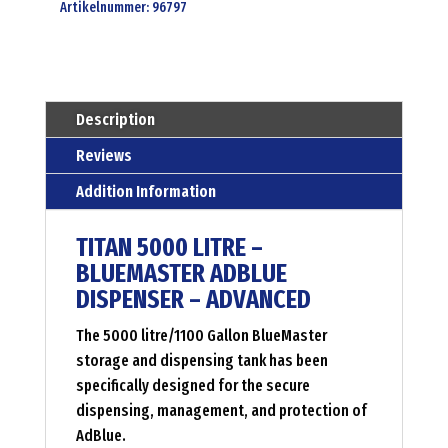
-
Artikelnummer:
96797
bluemaster
adblue
dispenser
-
Description
advanced
Reviews
Menge
Addition Information
TITAN 5000 LITRE –
BLUEMASTER ADBLUE
DISPENSER – ADVANCED
The 5000 litre/1100 Gallon BlueMaster
storage and dispensing tank has been
specifically designed for the secure
dispensing, management, and protection of
AdBlue.