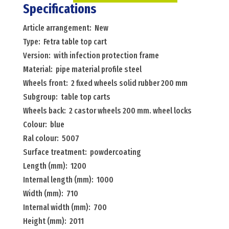
carts
Specifications
warehouse
Article arrangement: New
trolley
Type: Fetra table top cart
fetra
Version: with infection protection frame
table
Material: pipe material profile steel
top
Wheels front: 2 fixed wheels solid rubber 200 mm
cart
Subgroup: table top carts
with
Wheels back: 2 castor wheels 200 mm. wheel locks
infection
Colour: blue
protection
Ral colour: 5007
frame
Surface treatment: powdercoating
Menge
Length (mm): 1200
Internal length (mm): 1000
Width (mm): 710
Internal width (mm): 700
Height (mm): 2011