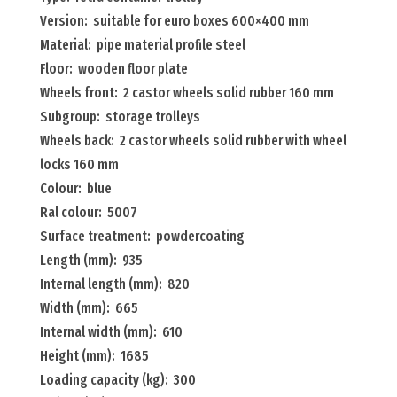
container
Version: suitable for euro boxes 600×400 mm
trolley
Material: pipe material profile steel
suitable
Floor: wooden floor plate
for
Wheels front: 2 castor wheels solid rubber 160 mm
euro
Subgroup: storage trolleys
boxes
Wheels back: 2 castor wheels solid rubber with wheel
600x400
locks 160 mm
mm
Colour: blue
Menge
Ral colour: 5007
Surface treatment: powdercoating
Length (mm): 935
Internal length (mm): 820
Width (mm): 665
Internal width (mm): 610
Height (mm): 1685
Loading capacity (kg): 300