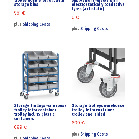
trolley double-sided, with
supplement wheels with
storage bins
electrostatically conductive
tyres (antistatic)
951
€
0
€
plus
Shipping Costs
plus
Shipping Costs
Storage trolleys warehouse
Storage trolleys warehouse
trolley fetra container
trolley fetra container
trolley incl. 15 plastic
trolley one-sided
containers
600
€
689
€
plus
Shipping Costs
plus
Shipping Costs