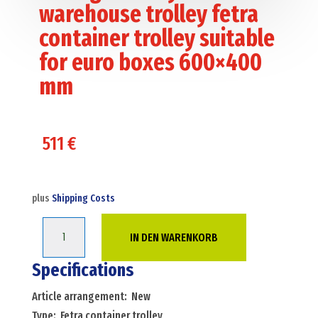
warehouse trolley fetra
container trolley suitable
for euro boxes 600×400
mm
511
€
plus
Shipping Costs
Storage
IN DEN WARENKORB
trolleys
warehouse
Specifications
trolley
Article arrangement: New
fetra
Type: Fetra container trolley