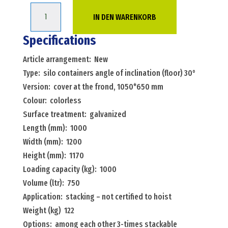
Silo
IN DEN WARENKORB
container
silo
Specifications
containers
Article arrangement: New
angle
Type: silo containers angle of inclination (floor) 30°
of
Version: cover at the frond, 1050*650 mm
inclination
Colour: colorless
(floor)
Surface treatment: galvanized
30°
Length (mm): 1000
cover
Width (mm): 1200
at
Height (mm): 1170
the
Loading capacity (kg): 1000
frond,
Volume (ltr): 750
1050*650
Application: stacking – not certified to hoist
mm
Weight (kg) 122
Menge
Options: among each other 3-times stackable