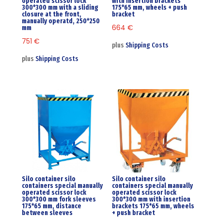
operated scissor lock
with insertion brackets
300*300 mm with a sliding
175*65 mm, wheels + push
closure at the front,
bracket
manually operatd, 250*250
664
€
mm
751
€
plus
Shipping Costs
plus
Shipping Costs
Silo container silo
Silo container silo
containers special manually
containers special manually
operated scissor lock
operated scissor lock
300*300 mm fork sleeves
300*300 mm with insertion
175*65 mm, distance
brackets 175*65 mm, wheels
between sleeves
+ push bracket