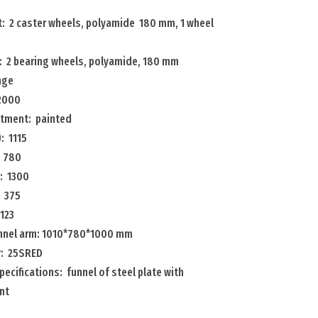
: 2 caster wheels, polyamide  180 mm, 1 wheel
: 2 bearing wheels, polyamide, 180 mm
nge
 2000
atment: painted
: 1115
: 780
: 1300
: 375
123
nnel arm: 1010*780*1000 mm
r: 25SRED
pecifications: funnel of steel plate with
nt