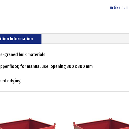
Artikelnum
ition Information
ine-graned bulk materials
hopper floor, for manual use, opening 300 x 300 mm
rced edging