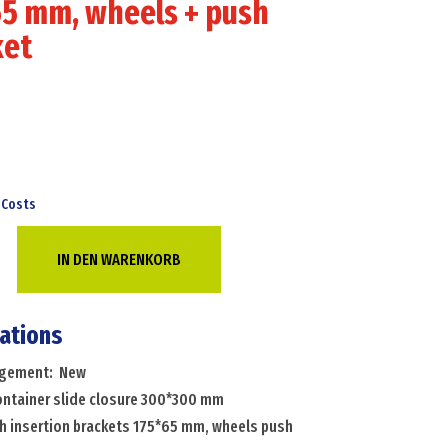
5 mm, wheels + push
ket
 Costs
IN DEN WARENKORB
cations
angement: New
container slide closure 300*300 mm
th insertion brackets 175*65 mm, wheels push