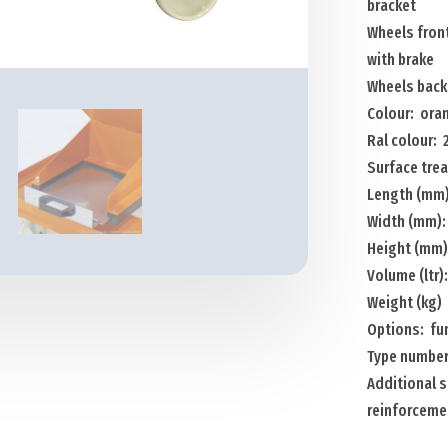
bracket
with
Wheels front
insertion
with brake
brackets
Wheels back
175*65
Colour: ora
mm,
Ral colour:
wheels
Surface tre
+
Length (mm)
push
Width (mm)
bracket
Height (mm)
Menge
Volume (ltr)
Weight (kg) 
Options: fu
Type numbe
Additional s
reinforceme