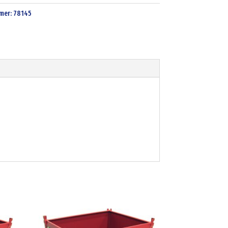
mer:
78145