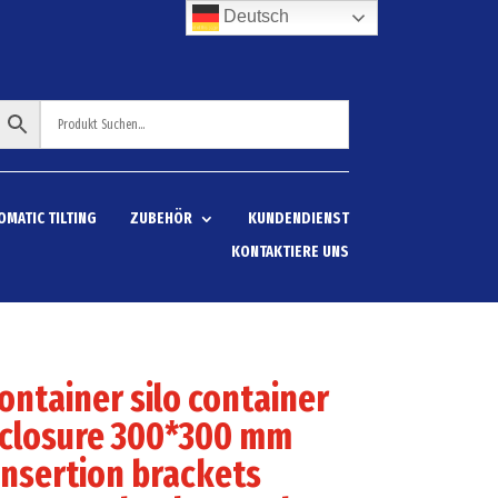
Deutsch
OMATIC TILTING
ZUBEHÖR
KUNDENDIENST
KONTAKTIERE UNS
container silo container
 closure 300*300 mm
insertion brackets