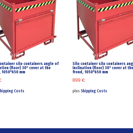
container silo containers angle of
Silo container silo containers ang
ation (floor) 30° cover at the
inclination (floor) 30° cover at th
, 1050*650 mm
frond, 1050*650 mm
€
899
€
hipping Costs
plus
Shipping Costs