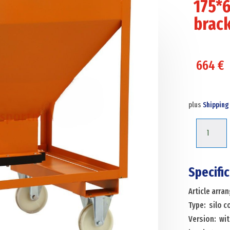
175*6
brac
664
€
plus
Shipping
Silo
container
silo
container
Specifi
slide
Article arr
closure
Type: silo 
300*300
Version: wi
mm