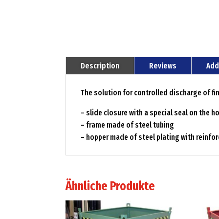
Description
Reviews
Add
The solution for controlled discharge of f
– slide closure with a special seal on the 
– frame made of steel tubing
– hopper made of steel plating with reinfo
Ähnliche Produkte