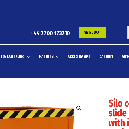
ANGEBOT
+44 7700 173210
T & LAGERUNG
KABINEN
ACCES RAMPS
CABINET
AUT
Silo 
slide
with 