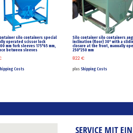
container silo containers special
Silo container silo containers ang
lly operated scissor lock
inclination (floor) 30° with a slidi
00 mm fork sleeves 175*65 mm,
closure at the front, manually op
nce between sleeves
250*250 mm
€
822
€
hipping Costs
plus
Shipping Costs
SERVICE MIT EI