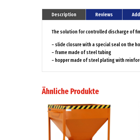
Description
Reviews
Add
The solution for controlled discharge of f
– slide closure with a special seal on the 
– frame made of steel tubing
– hopper made of steel plating with reinfo
Ähnliche Produkte