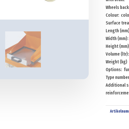
caster-
Wheels back
and
Colour: col
2
Surface tre
fixed
Length (mm)
wheels
Width (mm)
+
Height (mm)
push
Volume (ltr)
bracket
Weight (kg)
Menge
Options: fu
Type numbe
Additional s
reinforceme
Artikelnum