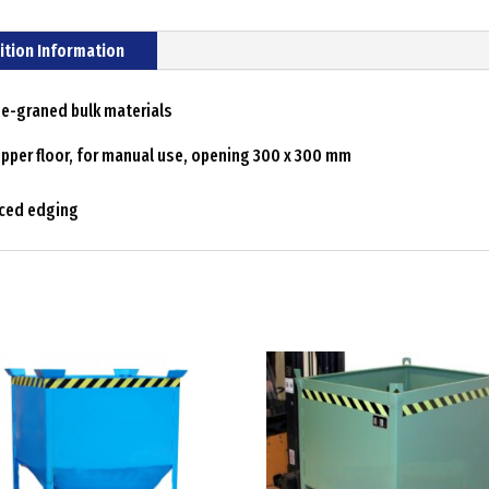
ition Information
ine-graned bulk materials
hopper floor, for manual use, opening 300 x 300 mm
rced edging