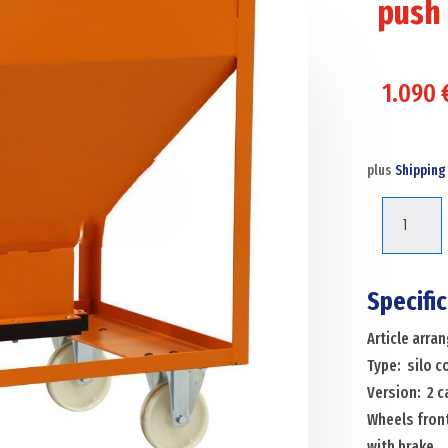
push
1.090
plus
Shipping
Silo
container
silo
container
Specifi
slide
Article arr
closure
Type: silo 
300*300
Version: 2 c
mm
Wheels front
2
with brake