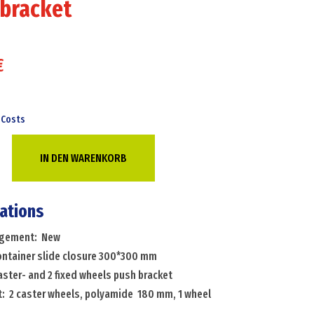
 bracket
€
 Costs
IN DEN WARENKORB
cations
angement: New
container slide closure 300*300 mm
aster- and 2 fixed wheels push bracket
: 2 caster wheels, polyamide  180 mm, 1 wheel