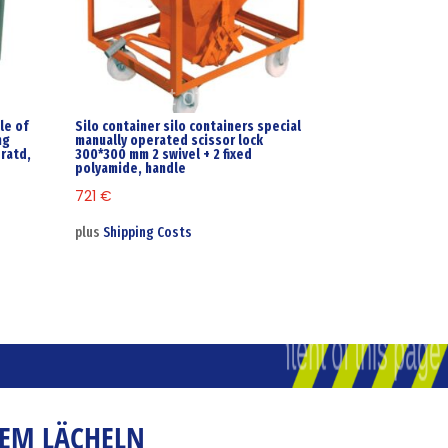
le of
Silo container silo containers special
ng
manually operated scissor lock
eratd,
300*300 mm 2 swivel + 2 fixed
polyamide, handle
721
€
plus
Shipping Costs
NEM LÄCHELN