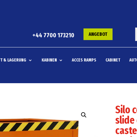
ANGEBOT
+44 7700 173210
T & LAGERUNG
KABINEN
ACCES RAMPS
CABINET
AUT
Silo 
slide
caste