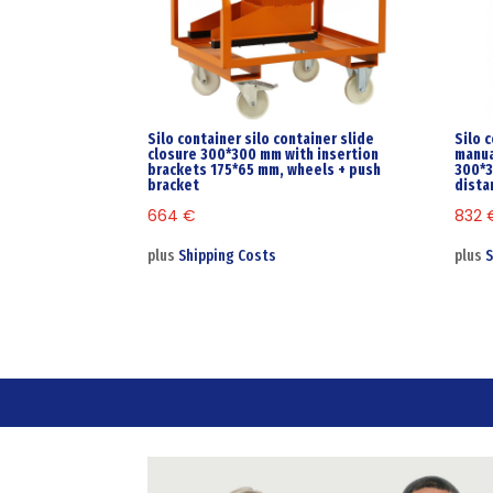
Silo container silo container slide
Silo 
closure 300*300 mm with insertion
manua
brackets 175*65 mm, wheels + push
300*3
bracket
dista
664
€
832
plus
Shipping Costs
plus
S