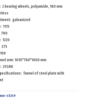
: 2 bearing wheels, polyamide, 180 mm
orless
atment: galvanized
: 1115
: 780
: 1220
: 375
 109
nnel arm: 1010*780*1000 mm
r: 25SRD
pecifications: funnel of steel plate with
nt
mer:
45249