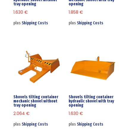
tray opening
opening
1.630
€
1.858
€
plus
Shipping Costs
plus
Shipping Costs
Shovels tilting container
Shovels tilting container
mechanic shovel without
hydraulic shovel with tray
tray opening
opening
2.064
€
1.630
€
plus
Shipping Costs
plus
Shipping Costs