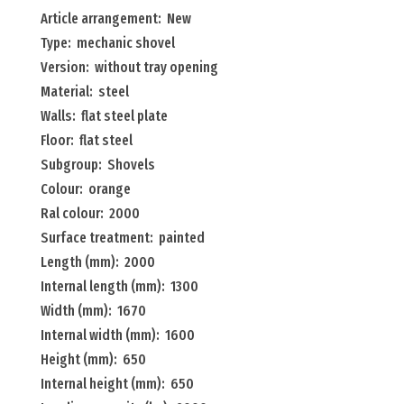
mechanic
Article arrangement: New
shovel
Type: mechanic shovel
without
Version: without tray opening
tray
Material: steel
opening
Walls: flat steel plate
Menge
Floor: flat steel
Subgroup: Shovels
Colour: orange
Ral colour: 2000
Surface treatment: painted
Length (mm): 2000
Internal length (mm): 1300
Width (mm): 1670
Internal width (mm): 1600
Height (mm): 650
Internal height (mm): 650