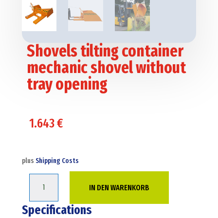
Shovels tilting container
mechanic shovel without
tray opening
1.643
€
plus
Shipping Costs
Shovels
IN DEN WARENKORB
tilting
container
Specifications