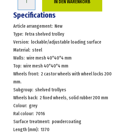
IN DEN WARENKORB
trollyes
warehouse
Specifications
trolley
Article arrangement: New
fetra
Type: Fetra shelved trolley
shelved
Version: lockable/adjustable loading surface
trolley
Material: steel
lockable/adjustable
Walls: wire mesh 40*40*4 mm
loading
Top: wire mesh 40*40*4 mm
surface
Wheels front: 2 castor wheels with wheel locks 200
Menge
mm.
Subgroup: shelved trollyes
Wheels back: 2 fixed wheels, solid rubber 200 mm
Colour: grey
Ral colour: 7016
Surface treatment: powdercoating
Length (mm): 1370