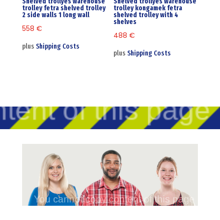
Shelved trollyes warehouse
Shelved trollyes warehouse
trolley fetra shelved trolley
trolley kongamek fetra
2 side walls 1 long wall
shelved trolley with 4
shelves
558
€
488
€
plus
Shipping Costs
plus
Shipping Costs