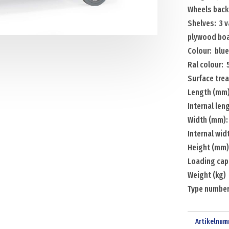
Wheels back
Shelves: 3 
plywood bo
Colour: blue
Ral colour:
Surface tre
Length (mm)
Internal le
Width (mm):
Internal wi
Height (mm)
Loading capa
Weight (kg) 
Type number
Artikelnum