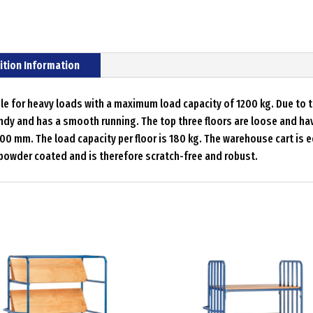
ition Information
table for heavy loads with a maximum load capacity of 1200 kg. Due to 
handy and has a smooth running. The top three floors are loose and h
 100 mm. The load capacity per floor is 180 kg. The warehouse cart is
 powder coated and is therefore scratch-free and robust.