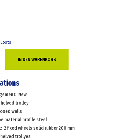
 Costs
IN DEN WARENKORB
e
cations
angement: New
shelved trolley
losed walls
pe material profile steel
: 2 fixed wheels solid rubber 200 mm
helved trollyes