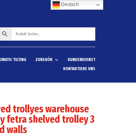
Deutsch
OMATIC TILTING
ZUBEHÖR
KUNDENDIENST
KONTAKTIERE UNS
ed trollyes warehouse
ey fetra shelved trolley 3
d walls