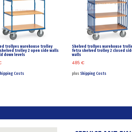
ed trollyes warehouse trolley
Shelved trollyes warehouse troll
 shelved trolley 2 open side walls
fetra shelved trolley 2 closed si
old down levels
walls
€
485
€
hipping Costs
plus
Shipping Costs