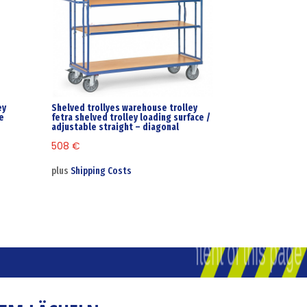
ey
Shelved trollyes warehouse trolley
de
fetra shelved trolley loading surface /
adjustable straight – diagonal
508
€
plus
Shipping Costs