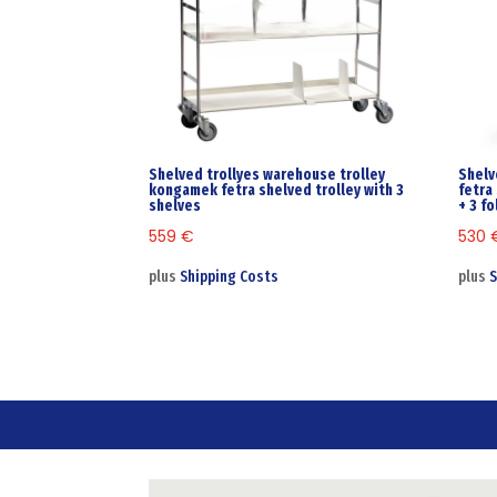
Shelved trollyes warehouse trolley
Shelv
kongamek fetra shelved trolley with 3
fetra
shelves
+ 3 f
559
€
530
plus
Shipping Costs
plus
S