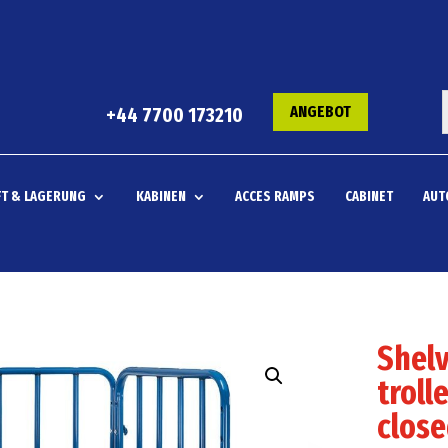
ANGEBOT
+44 7700 173210
T & LAGERUNG
KABINEN
ACCES RAMPS
CABINET
AUT
Shelv
troll
close