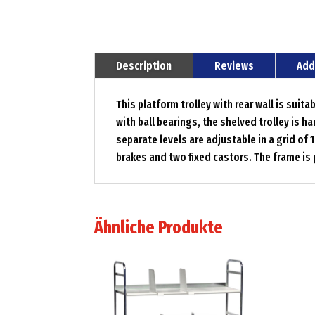
Description
Reviews
Add
This platform trolley with rear wall is sui
with ball bearings, the shelved trolley is 
separate levels are adjustable in a grid of
brakes and two fixed castors. The frame is
Ähnliche Produkte