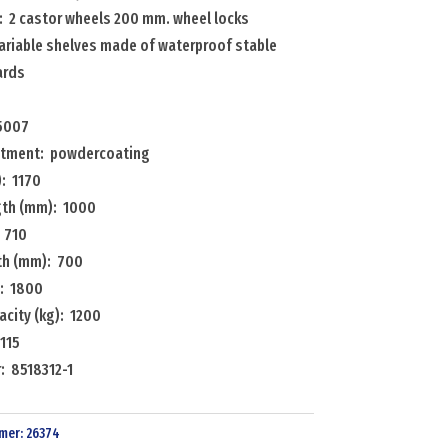
: 2 castor wheels 200 mm. wheel locks
variable shelves made of waterproof stable
ards
 5007
atment: powdercoating
: 1170
ngth (mm): 1000
 710
dth (mm): 700
: 1800
city (kg): 1200
115
: 8518312-1
mer:
26374