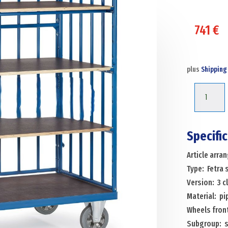
741
€
plus
Shipping
Shelved
trollyes
warehous
trolley
Specifi
fetra
Article arr
shelved
Type: Fetra 
trolley
Version: 3 c
3
Material: pi
closed
Wheels front
walls
Subgroup: s
Menge