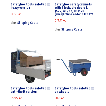
Safetybox tools safety box
Safetybox safetycabinets
heavy version
with 2 lockable doors L:
1524, W: 762, H: 1540
1.091
€
(mm)|Article code: 8128221
2.731
€
plus
Shipping Costs
plus
Shipping Costs
Safetybox tools safety box
Safetybox tools safety box
anti-theft version
on wheels
1.535
€
814
€