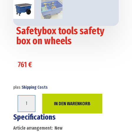
Safetybox tools safety
box on wheels
761
€
plus
Shipping Costs
Safetybox
IN DEN WARENKORB
tools
safety
Specifications
box
Article arrangement: New
on