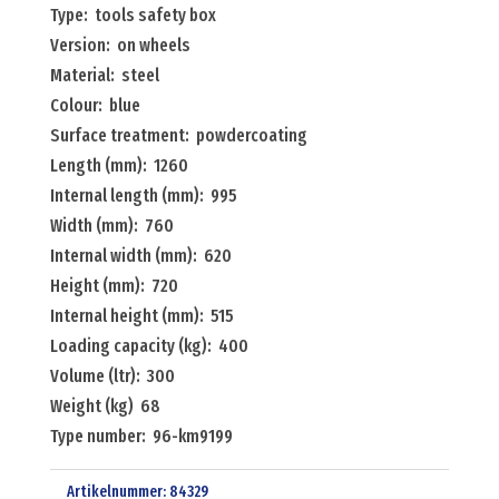
Type: tools safety box
wheels
Version: on wheels
Menge
Material: steel
Colour: blue
Surface treatment: powdercoating
Length (mm): 1260
Internal length (mm): 995
Width (mm): 760
Internal width (mm): 620
Height (mm): 720
Internal height (mm): 515
Loading capacity (kg): 400
Volume (ltr): 300
Weight (kg) 68
Type number: 96-km9199
Artikelnummer:
84329