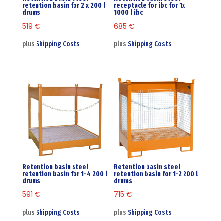
retention basin for 2 x 200 l
receptacle for ibc for 1x
drums
1000 l ibc
519
€
685
€
plus
Shipping Costs
plus
Shipping Costs
Retention basin steel
Retention basin steel
retention basin for 1-4 200 l
retention basin for 1-2 200 l
drums
drums
591
€
715
€
plus
Shipping Costs
plus
Shipping Costs