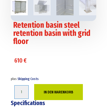
Retention basin steel
retention basin with grid
floor
610
€
plus
Shipping Costs
Retention
IN DEN WARENKORB
basin
steel
Specifications