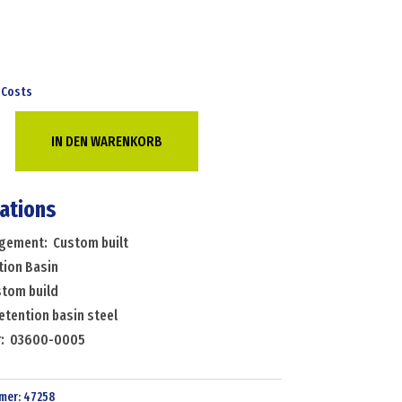
 Costs
IN DEN WARENKORB
cations
angement: Custom built
tion Basin
stom build
etention basin steel
r: 03600-0005
mer:
47258