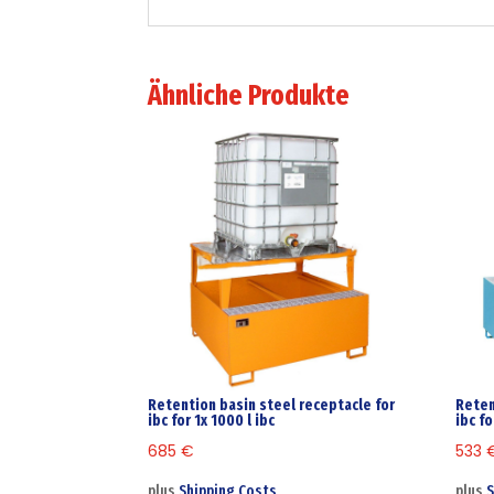
Ähnliche Produkte
Retention basin steel receptacle for
Reten
ibc for 1x 1000 l ibc
ibc fo
685
€
533
plus
Shipping Costs
plus
S