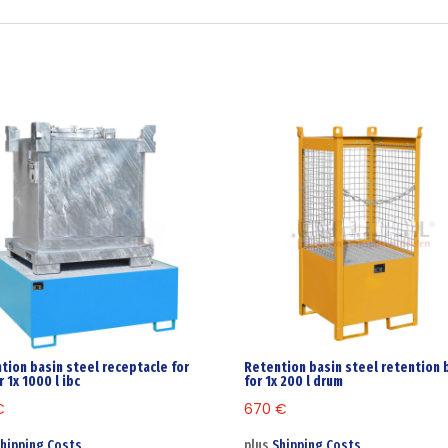
tion basin steel receptacle for
Retention basin steel retention 
r 1x 1000 l ibc
for 1x 200 l drum
€
670
€
hipping Costs
plus
Shipping Costs