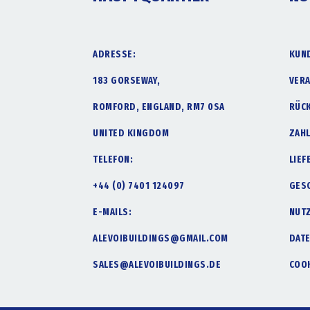
ADRESSE:
KUN
183 GORSEWAY,
VER
ROMFORD, ENGLAND, RM7 0SA
RÜC
UNITED KINGDOM
ZAH
TELEFON:
LIE
+44 (0) 7401 124097
GES
E-MAILS:
NUT
ALEVOIBUILDINGS@GMAIL.COM
DAT
SALES@ALEVOIBUILDINGS.DE
COOK