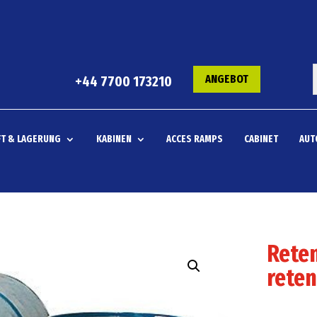
ANGEBOT
+44 7700 173210
T & LAGERUNG
KABINEN
ACCES RAMPS
CABINET
AUT
Reten
reten