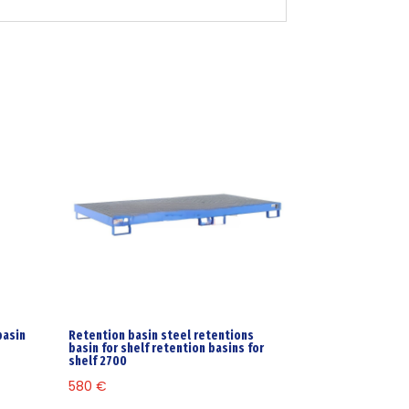
basin
Retention basin steel retentions
basin for shelf retention basins for
shelf 2700
580
€