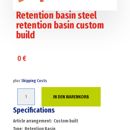
Retention basin steel
retention basin custom
build
0
€
plus
Shipping Costs
Retention
IN DEN WARENKORB
basin
steel
Specifications
retention
Article arrangement: Custom built
basin
Type: Retention Basin