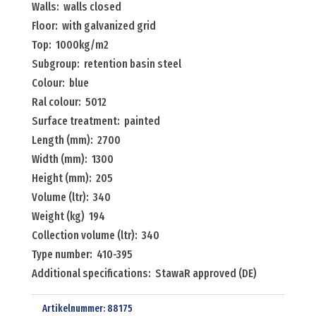
Walls: walls closed
x
Floor: with galvanized grid
200
Top: 1000kg/m2
litre
Subgroup: retention basin steel
drums
Colour: blue
Menge
Ral colour: 5012
Surface treatment: painted
Length (mm): 2700
Width (mm): 1300
Height (mm): 205
Volume (ltr): 340
Weight (kg) 194
Collection volume (ltr): 340
Type number: 410-395
Additional specifications: StawaR approved (DE)
Artikelnummer:
88175