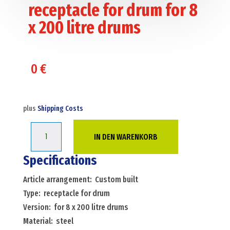
receptacle for drum for 8
x 200 litre drums
0
€
plus
Shipping Costs
Retention
IN DEN WARENKORB
basin
steel
Specifications
receptacle
Article arrangement: Custom built
for
Type: receptacle for drum
drum
Version: for 8 x 200 litre drums
for
Material: steel
8