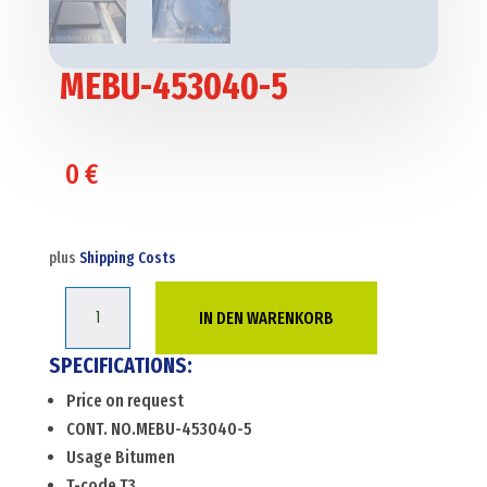
MEBU-453040-5
0
€
plus
Shipping Costs
MEBU-
IN DEN WARENKORB
453040-
5
SPECIFICATIONS:
Menge
Price on request
CONT. NO.MEBU-453040-5
Usage Bitumen
T-code T3