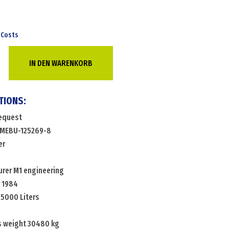
 Costs
IN DEN WARENKORB
TIONS:
request
.MEBU-125269-8
er
0
rer M1 engineering
r 1984
25000 Liters
s weight 30480 kg