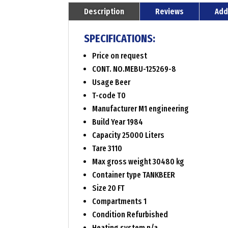
Description
Reviews
Add
SPECIFICATIONS:
Price on request
CONT. NO.MEBU-125269-8
Usage Beer
T-code T0
Manufacturer M1 engineering
Build Year 1984
Capacity 25000 Liters
Tare 3110
Max gross weight 30480 kg
Container type TANKBEER
Size 20 FT
Compartments 1
Condition Refurbished
Heating system n/a