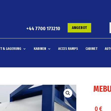
ANGEBOT
+44 7700 173210
T & LAGERUNG
KABINEN
ACCES RAMPS
CABINET
AUT
MEBU
0
€