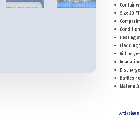
Container
Size 20 FT
Compartm
Condition
Heating s
Cladding 
Airline ye
Insulatio
Discharge
Baffles n
MaterialB
Artikelnum