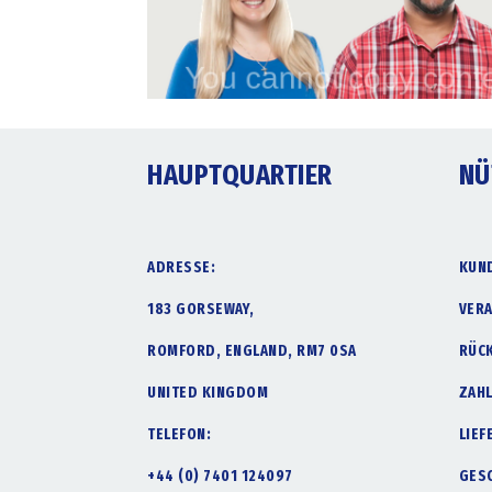
HAUPTQUARTIER
NÜ
ADRESSE:
KUN
183 GORSEWAY,
VER
ROMFORD, ENGLAND, RM7 0SA
RÜC
UNITED KINGDOM
ZAH
TELEFON:
LIE
+44 (0) 7401 124097
GES