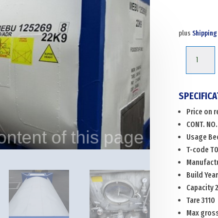
plus
Shipping
MEBU-
125269-
8
Menge
SPECIFICA
Price on 
CONT. NO
Usage Be
T-code T
Manufactu
Build Yea
Capacity 
Tare 3110
Max gros