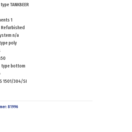
 type TANKBEER
ents 1
 Refurbished
ystem n/a
type poly
s
n50
 type bottom
o
S 1501/304/SI
mer:
81996