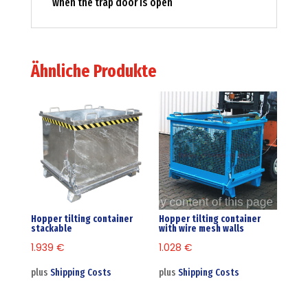
when the trap door is open
Ähnliche Produkte
Hopper tilting container
Hopper tilting container
stackable
with wire mesh walls
1.939
€
1.028
€
plus
Shipping Costs
plus
Shipping Costs