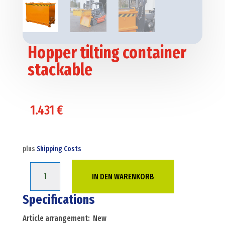
Hopper tilting container
stackable
1.431
€
plus
Shipping Costs
Hopper
IN DEN WARENKORB
tilting
container
Specifications
stackable
Article arrangement: New
Menge