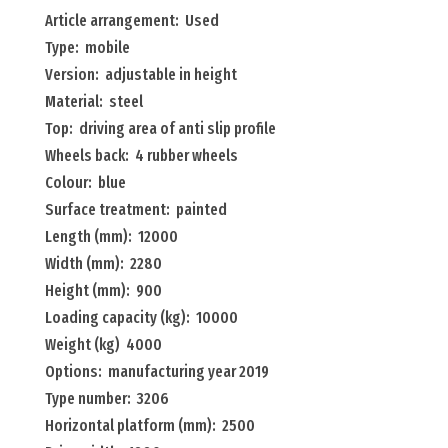
mobile
Article arrangement: Used
adjustable
Type: mobile
in
Version: adjustable in height
height
Material: steel
Menge
Top: driving area of anti slip profile
Wheels back: 4 rubber wheels
Colour: blue
Surface treatment: painted
Length (mm): 12000
Width (mm): 2280
Height (mm): 900
Loading capacity (kg): 10000
Weight (kg) 4000
Options: manufacturing year 2019
Type number: 3206
Horizontal platform (mm): 2500