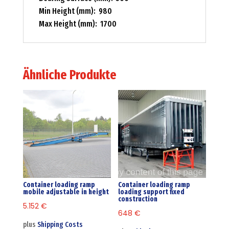
Min Height (mm): 980
Max Height (mm): 1700
Ähnliche Produkte
Container loading ramp
Container loading ramp
mobile adjustable in height
loading support fixed
construction
5.152
€
648
€
plus
Shipping Costs