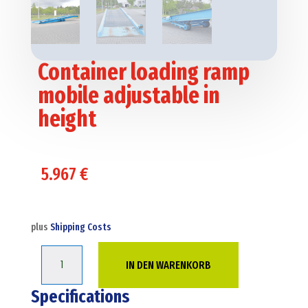
Container loading ramp
mobile adjustable in
height
5.967
€
plus
Shipping Costs
Container
IN DEN WARENKORB
loading
ramp
Specifications