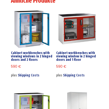
Ähnliche Produkte
Cabinet workbenches with
Cabinet workbenches with
viewing windows in 2 hinged
viewing window in 2 hinged
doors and 2 floors
doors and 1 floor
590
€
590
€
plus
Shipping Costs
plus
Shipping Costs