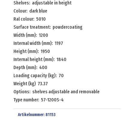
Shelves: adjustable in height
and
Colour: dark blue
4
Ral colour: 5010
floors
Surface treatment: powdercoating
Menge
Width (mm): 1200
Internal width (mm): 1197
Height (mm): 1950
Internal height (mm): 1840
Depth (mm): 400
Loading capacity (kg): 70
Weight (kg) 73.37
Options: shelves adjustable and removable
Type number: 57-1200S-4
Artikelnummer:
81153