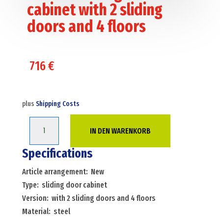
cabinet with 2 sliding
doors and 4 floors
716
€
plus
Shipping Costs
Cabinet
IN DEN WARENKORB
sliding
door
Specifications
cabinet
Article arrangement: New
with
Type: sliding door cabinet
2
Version: with 2 sliding doors and 4 floors
sliding
Material: steel
doors