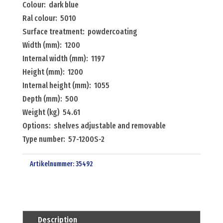
Colour: dark blue
and
Ral colour: 5010
2
Surface treatment: powdercoating
floors
Width (mm): 1200
Menge
Internal width (mm): 1197
Height (mm): 1200
Internal height (mm): 1055
Depth (mm): 500
Weight (kg) 54.61
Options: shelves adjustable and removable
Type number: 57-1200S-2
Artikelnummer:
35492
Description