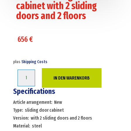
cabinet with 2 sliding
doors and 2 floors
656
€
plus
Shipping Costs
Cabinet
IN DEN WARENKORB
sliding
door
Specifications
cabinet
Article arrangement: New
with
Type: sliding door cabinet
2
Version: with 2 sliding doors and 2 floors
sliding
Material: steel
doors