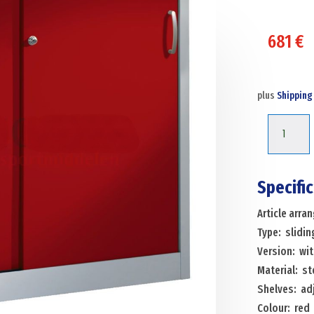
681
€
plus
Shipping
Cabinet
sliding
door
cabinet
Specifi
with
Article arr
2
Type: slidin
sliding
Version: wit
doors
Material: st
and
Shelves: adj
1
Colour: red
floor