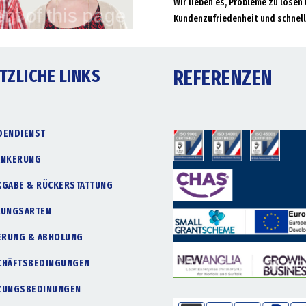
Wir lieben es, Probleme zu lösen 
Kundenzufriedenheit und schnell
TZLICHE LINKS
REFERENZEN
DENDIENST
ANKERUNG
KGABE & RÜCKERSTATTUNG
LUNGSARTEN
FERUNG & ABHOLUNG
CHÄFTSBEDINGUNGEN
ZUNGSBEDINUNGEN