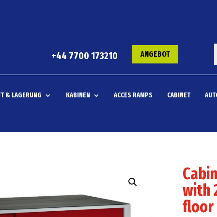
ANGEBOT
+44 7700 173210
T & LAGERUNG
KABINEN
ACCES RAMPS
CABINET
AUT
Cabin
with 
floor