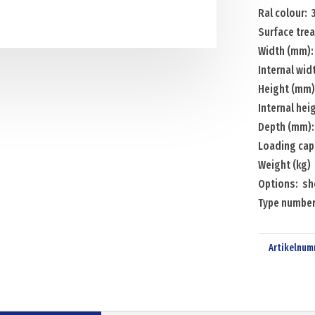
Ral colour: 
Menge
Surface tre
Width (mm):
Internal wid
Height (mm)
Internal he
Depth (mm)
Loading capa
Weight (kg) 
Options: sh
Type number
Artikelnum