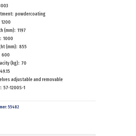
3003
atment: powdercoating
 1200
th (mm): 1197
: 1000
ight (mm): 855
: 600
city (kg): 70
49.15
elves adjustable and removable
: 57-1200S-1
mer:
55482