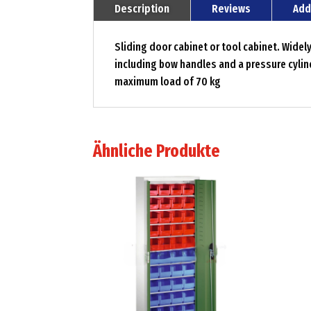
Description
Reviews
Add
Sliding door cabinet or tool cabinet. Wide
including bow handles and a pressure cylind
maximum load of 70 kg
Ähnliche Produkte