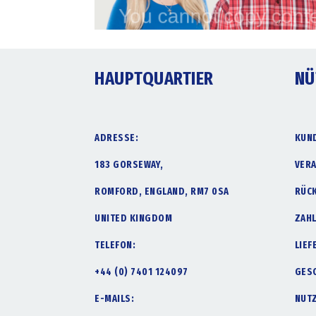
HAUPTQUARTIER
NÜ
ADRESSE:
KUN
183 GORSEWAY,
VER
ROMFORD, ENGLAND, RM7 0SA
RÜC
UNITED KINGDOM
ZAH
TELEFON:
LIE
+44 (0) 7401 124097
GES
E-MAILS:
NUT