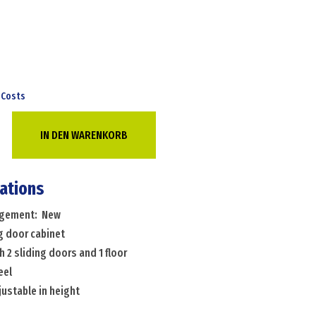
 Costs
IN DEN WARENKORB
cations
angement: New
g door cabinet
h 2 sliding doors and 1 floor
eel
ustable in height