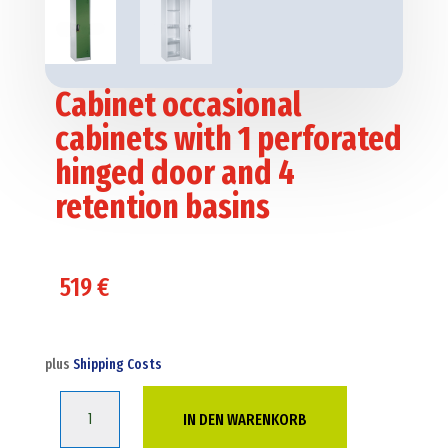
Cabinet occasional
cabinets with 1 perforated
hinged door and 4
retention basins
519
€
plus
Shipping Costs
Cabinet
IN DEN WARENKORB
occasional