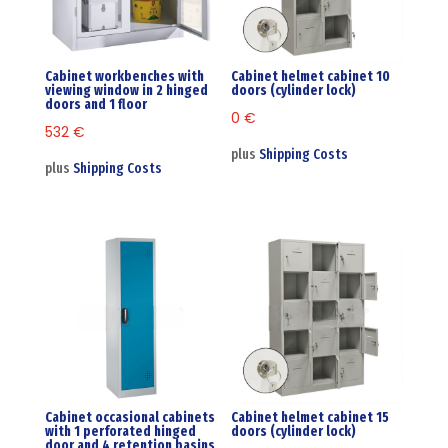
Cabinet workbenches with
Cabinet helmet cabinet 10
viewing window in 2 hinged
doors (cylinder lock)
doors and 1 floor
0
€
532
€
plus
Shipping Costs
plus
Shipping Costs
Cabinet occasional cabinets
Cabinet helmet cabinet 15
with 1 perforated hinged
doors (cylinder lock)
door and 4 retention basins