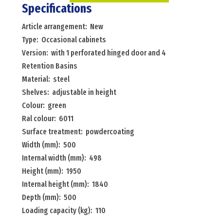
cabinets
Specifications
with
Article arrangement: New
1
Type: Occasional cabinets
perforated
Version: with 1 perforated hinged door and 4
hinged
Retention Basins
door
Material: steel
and
Shelves: adjustable in height
4
Colour: green
retention
Ral colour: 6011
basins
Surface treatment: powdercoating
Menge
Width (mm): 500
Internal width (mm): 498
Height (mm): 1950
Internal height (mm): 1840
Depth (mm): 500
Loading capacity (kg): 110