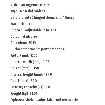
with
Article arrangement: New
2
Type: material cabinet
hinged
Version: with 2 hinged doors and 4 floors
doors
Material: steel
and
Shelves: adjustable in height
4
Colour: dark blue
floors
Ral colour: 5010
Menge
Surface treatment: powdercoating
Width (mm): 1200
Internal width (mm): 1198
Height (mm): 1950
Internal height (mm): 1840
Depth (mm): 500
Loading capacity (kg): 70
Weight (kg) 81.58
Options: shelves adjustable and removable