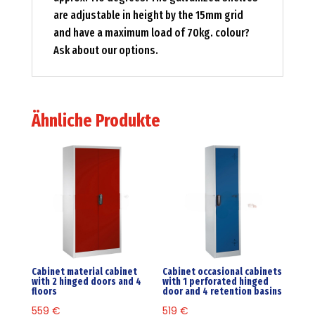
are adjustable in height by the 15mm grid
and have a maximum load of 70kg. colour?
Ask about our options.
Ähnliche Produkte
Cabinet material cabinet
Cabinet occasional cabinets
with 2 hinged doors and 4
with 1 perforated hinged
floors
door and 4 retention basins
559
€
519
€