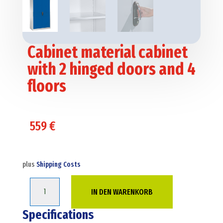
Cabinet material cabinet
with 2 hinged doors and 4
floors
559
€
plus
Shipping Costs
Cabinet
IN DEN WARENKORB
material
cabinet
Specifications