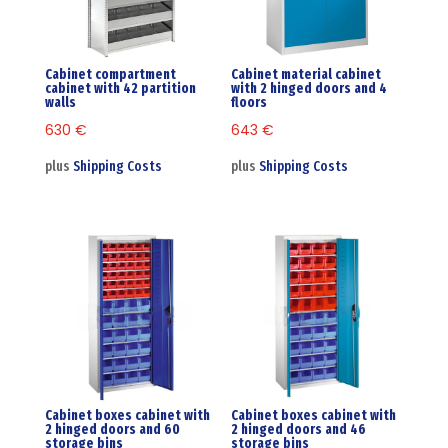
Cabinet compartment
Cabinet material cabinet
cabinet with 42 partition
with 2 hinged doors and 4
walls
floors
630
€
643
€
plus
Shipping Costs
plus
Shipping Costs
Cabinet boxes cabinet with
Cabinet boxes cabinet with
2 hinged doors and 60
2 hinged doors and 46
storage bins
storage bins