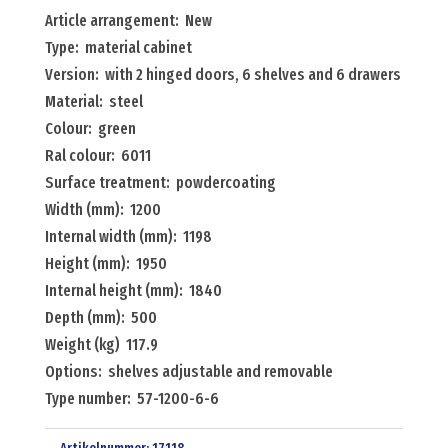
with
Article arrangement: New
2
Type: material cabinet
hinged
Version: with 2 hinged doors, 6 shelves and 6 drawers
doors,
Material: steel
6
Colour: green
shelves
Ral colour: 6011
and
Surface treatment: powdercoating
6
Width (mm): 1200
drawers
Internal width (mm): 1198
Menge
Height (mm): 1950
Internal height (mm): 1840
Depth (mm): 500
Weight (kg) 117.9
Options: shelves adjustable and removable
Type number: 57-1200-6-6