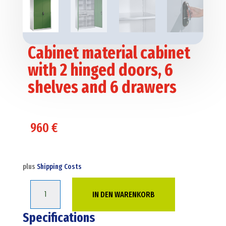
Cabinet material cabinet
with 2 hinged doors, 6
shelves and 6 drawers
960
€
plus
Shipping Costs
Cabinet
IN DEN WARENKORB
material
cabinet
Specifications