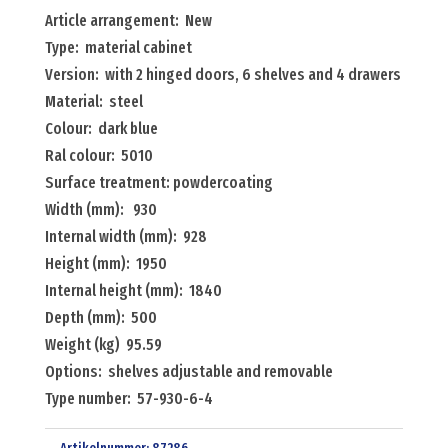
with
Article arrangement: New
2
Type: material cabinet
hinged
Version: with 2 hinged doors, 6 shelves and 4 drawers
doors,
Material: steel
6
Colour: dark blue
shelves
Ral colour: 5010
and
Surface treatment: powdercoating
4
Width (mm): 930
drawers
Internal width (mm): 928
Menge
Height (mm): 1950
Internal height (mm): 1840
Depth (mm): 500
Weight (kg) 95.59
Options: shelves adjustable and removable
Type number: 57-930-6-4