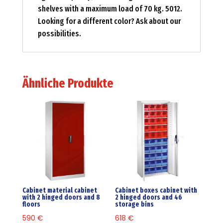
shelves with a maximum load of 70 kg. 5012.
Looking for a different color? Ask about our
possibilities.
Ähnliche Produkte
Cabinet material cabinet
Cabinet boxes cabinet with
with 2 hinged doors and 8
2 hinged doors and 46
floors
storage bins
590
€
618
€