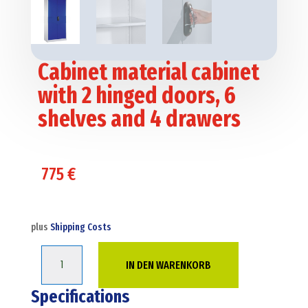
Cabinet material cabinet
with 2 hinged doors, 6
shelves and 4 drawers
775
€
plus
Shipping Costs
Cabinet
IN DEN WARENKORB
material
cabinet
Specifications