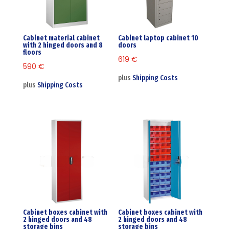
Cabinet material cabinet
Cabinet laptop cabinet 10
with 2 hinged doors and 8
doors
floors
619
€
590
€
plus
Shipping Costs
plus
Shipping Costs
Cabinet boxes cabinet with
Cabinet boxes cabinet with
2 hinged doors and 48
2 hinged doors and 48
storage bins
storage bins