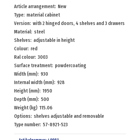
with
Article arrangement: New
2
Type: material cabinet
hinged
Version: with 2 hinged doors, 4 shelves and 3 drawers
doors,
Material: steel
4
Shelves: adjustable in height
shelves
Colour: red
and
Ral colour: 3003
3
Surface treatment: powdercoating
drawers
Width (mm): 930
Menge
Internal width (mm): 928
Height (mm): 1950
Depth (mm): 500
Weight (kg) 115.06
Options: shelves adjustable and removable
Type number: 57-8921-523