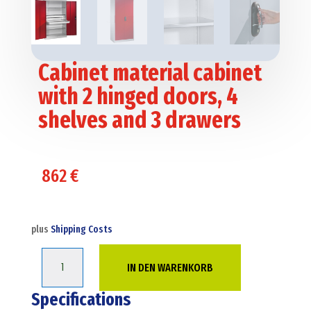
Cabinet material cabinet
with 2 hinged doors, 4
shelves and 3 drawers
862
€
plus
Shipping Costs
Cabinet
IN DEN WARENKORB
material
cabinet
Specifications